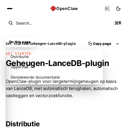
🇳🇱
OpenClaw
K
Search...
On this page
Copy page
Get started
/
Geheugen-LanceDB-plugin
GET STARTED
Distributie
Geheugen-LanceDB-plugin
Oppervlak
Gerelateerde documentatie
OpenClaw-plugin voor langetermijngeheugen op basis
van LanceDB, met automatisch terughalen, automatisch
vastleggen en vectorzoekfunctie.
Distributie