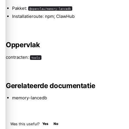
Pakket:
@openclaw/memory-lancedb
Installatieroute: npm; ClawHub
Molty
Oppervlak
contracten:
tools
Gerelateerde documentatie
memory-lancedb
Was this useful?
Yes
No