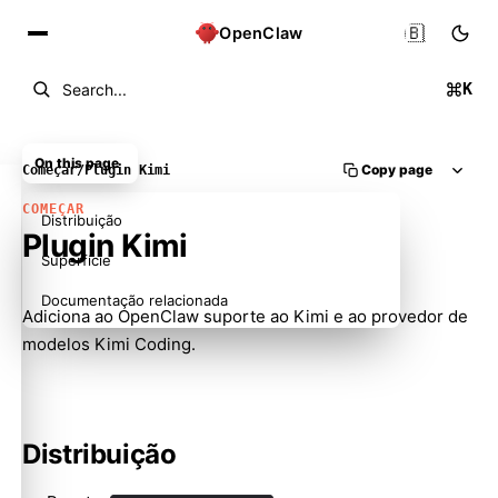
🇧🇷
OpenClaw
K
Search...
On this page
Copy page
Começar
/
Plugin Kimi
COMEÇAR
Distribuição
Plugin Kimi
Superfície
Documentação relacionada
Adiciona ao OpenClaw suporte ao Kimi e ao provedor de
modelos Kimi Coding.
Distribuição