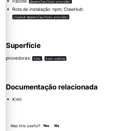
Pacote:
@openclaw/kimi-provider
Rota de instalação: npm; ClawHub:
clawhub:@openclaw/kimi-provider
Molty
Superfície
provedores:
,
kimi
kimi-coding
Documentação relacionada
Kimi
Was this useful?
Yes
No