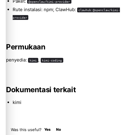
Paket:
@openclaw/kimi-provider
Rute instalasi: npm; ClawHub:
clawhub:@openclaw/kimi-
provider
Molty
Permukaan
penyedia:
,
kimi
kimi-coding
Dokumentasi terkait
kimi
Was this useful?
Yes
No