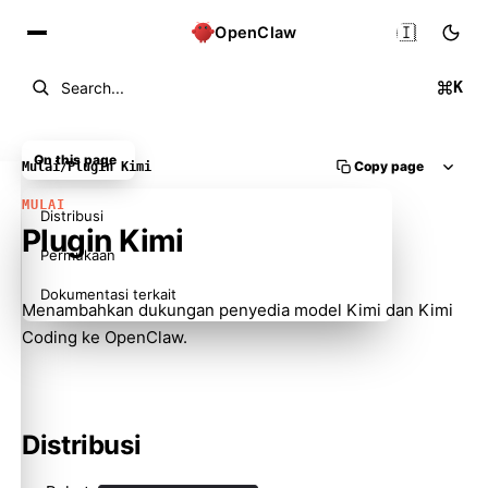
🇮🇩
OpenClaw
K
Search...
On this page
Copy page
Mulai
/
Plugin Kimi
MULAI
Distribusi
Plugin Kimi
Permukaan
Dokumentasi terkait
Menambahkan dukungan penyedia model Kimi dan Kimi
Coding ke OpenClaw.
Distribusi