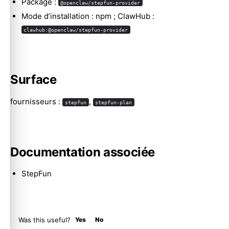
Package :
@openclaw/stepfun-provider
Mode d’installation : npm ; ClawHub :
clawhub:@openclaw/stepfun-provider
Molty
Surface
fournisseurs :
,
stepfun
stepfun-plan
Documentation associée
StepFun
Was this useful?
Yes
No