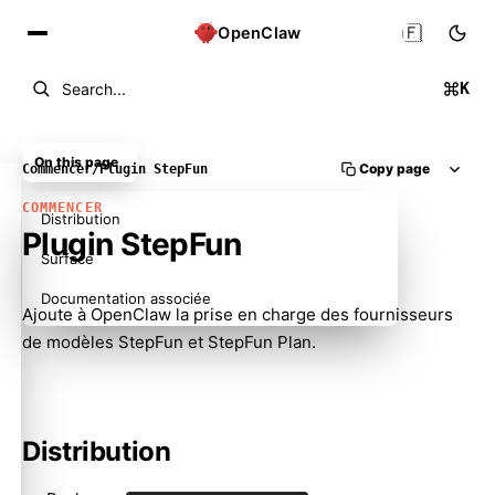
🇫🇷
OpenClaw
K
Search...
On this page
Copy page
Commencer
/
Plugin StepFun
COMMENCER
Distribution
Plugin StepFun
Surface
Documentation associée
Ajoute à OpenClaw la prise en charge des fournisseurs
de modèles StepFun et StepFun Plan.
Distribution