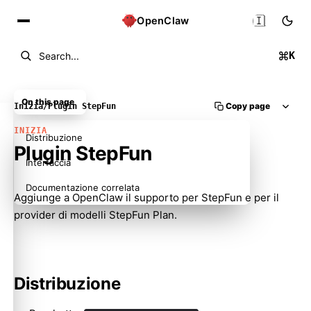
🇮🇹
OpenClaw
K
Search...
On this page
Copy page
Inizia
/
Plugin StepFun
INIZIA
Distribuzione
Plugin StepFun
Interfaccia
Documentazione correlata
Aggiunge a OpenClaw il supporto per StepFun e per il
provider di modelli StepFun Plan.
Distribuzione