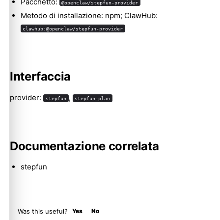
Pacchetto:
@openclaw/stepfun-provider
Metodo di installazione: npm; ClawHub:
clawhub:@openclaw/stepfun-provider
Molty
Interfaccia
provider:
,
stepfun
stepfun-plan
Documentazione correlata
stepfun
Was this useful?
Yes
No