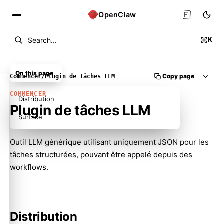
🇫🇷
OpenClaw
K
Search...
On this page
Copy page
Commencer
/
Plugin de tâches LLM
COMMENCER
Distribution
Plugin de tâches LLM
Surface
Outil LLM générique utilisant uniquement JSON pour les
tâches structurées, pouvant être appelé depuis des
workflows.
Molty
Distribution