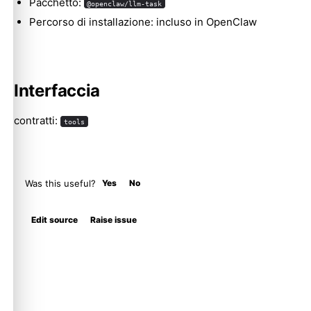
Pacchetto:
@openclaw/llm-task
Percorso di installazione: incluso in OpenClaw
Interfaccia
contratti:
tools
Was this useful?
Yes
No
Edit source
Raise issue