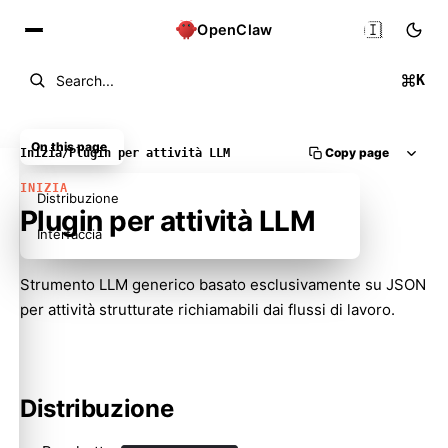
🇮🇹
OpenClaw
K
Search...
On this page
Copy page
Inizia
/
Plugin per attività LLM
INIZIA
Distribuzione
Plugin per attività LLM
Interfaccia
Strumento LLM generico basato esclusivamente su JSON
per attività strutturate richiamabili dai flussi di lavoro.
Molty
Distribuzione