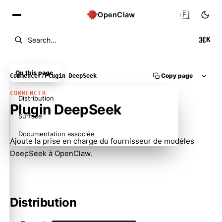
🇫🇷
OpenClaw
K
Search...
On this page
Copy page
Commencer
/
Plugin DeepSeek
COMMENCER
Distribution
Plugin DeepSeek
Surface
Documentation associée
Ajoute la prise en charge du fournisseur de modèles
DeepSeek à OpenClaw.
Distribution