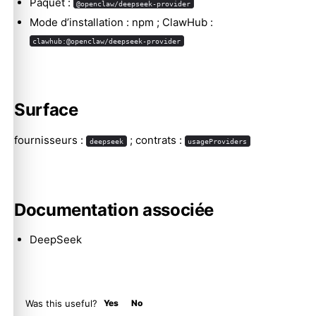
Paquet :
@openclaw/deepseek-provider
Mode d’installation : npm ; ClawHub :
clawhub:@openclaw/deepseek-provider
Molty
Surface
fournisseurs :
; contrats :
deepseek
usageProviders
Documentation associée
DeepSeek
Was this useful?
Yes
No