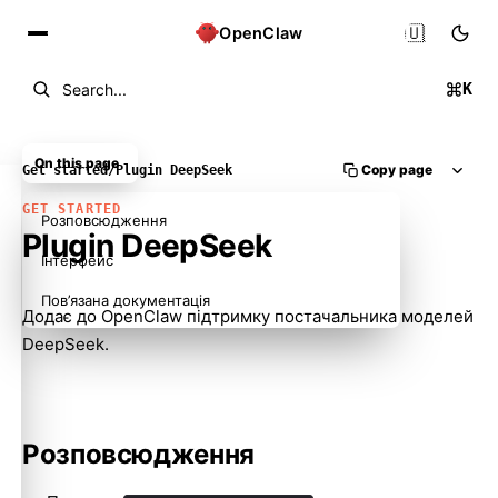
🇺🇦
OpenClaw
K
Search...
On this page
Copy page
Get started
/
Plugin DeepSeek
GET STARTED
Розповсюдження
Plugin DeepSeek
Інтерфейс
Пов’язана документація
Додає до OpenClaw підтримку постачальника моделей
DeepSeek.
Розповсюдження