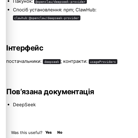
Пакунок:
@openclaw/deepseek-provider
Спосіб установлення: npm; ClawHub:
clawhub:@openclaw/deepseek-provider
Molty
Інтерфейс
постачальники:
; контракти:
deepseek
usageProviders
Пов’язана документація
DeepSeek
Was this useful?
Yes
No