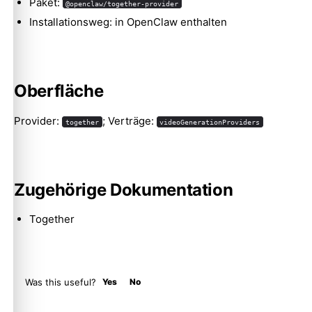
Paket:
@openclaw/together-provider
Installationsweg: in OpenClaw enthalten
Molty
Oberfläche
Provider:
; Verträge:
together
videoGenerationProviders
Zugehörige Dokumentation
Together
Was this useful?
Yes
No