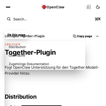
🇩🇪
OpenClaw
K
Search...
On this page
Copy page
Loslegen
/
Together-Plugin
LOSLEGEN
Distribution
Together-Plugin
Oberfläche
Zugehörige Dokumentation
Fügt OpenClaw Unterstützung für den Together-Modell-
Provider hinzu.
Distribution