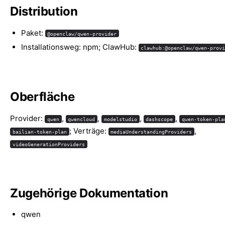
Distribution
Paket:
@openclaw/qwen-provider
Installationsweg: npm; ClawHub:
clawhub:@openclaw/qwen-prov
Oberfläche
Provider:
,
,
,
,
qwen
qwencloud
modelstudio
dashscope
qwen-token-pla
; Verträge:
,
bailian-token-plan
mediaUnderstandingProviders
videoGenerationProviders
Zugehörige Dokumentation
qwen