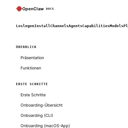
OpenClaw
DOCS
Loslegen
Install
Channels
Agents
Capabilities
Models
Pl
ÜBERBLICK
Präsentation
Funktionen
ERSTE SCHRITTE
Erste Schritte
Onboarding-Übersicht
Onboarding (CLI)
Onboarding (macOS-App)