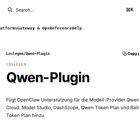
K
Search...
atforms
Gateway & Ops
Reference
Help
Copy 
Loslegen
/
Qwen-Plugin
LOSLEGEN
Qwen-Plugin
Fügt OpenClaw Unterstützung für die Modell-Provider Qwe
Cloud, Model Studio, DashScope, Qwen Token Plan und Bail
Token Plan hinzu.