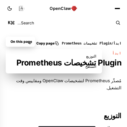
🇸🇦
OpenClaw
K
Search...
On this page
Copy page
ابدأ
/
Plugin تشخيصات Prometheus
ابدأ
التوزيع
Plugin تشخيصات Prometheus
السطح
مُصدِّر Prometheus لتشخيصات OpenClaw ومقاييس وقت
التشغيل.
التوزيع
Molty