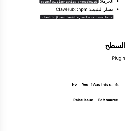
الحزمة:
@openclaw/diagnostics-prometheus
مسار التثبيت: npm؛ ClawHub:
clawhub:@openclaw/diagnostics-prometheus
السطح
Plugin
No
Yes
Was this useful?
Raise issue
Edit source