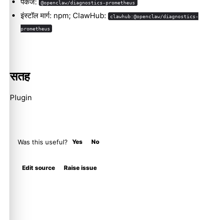
पैकेज:
@openclaw/diagnostics-prometheus
इंस्टॉल मार्ग: npm; ClawHub:
clawhub:@openclaw/diagnostics-
prometheus
सतह
Plugin
Was this useful?
Yes
No
Edit source
Raise issue