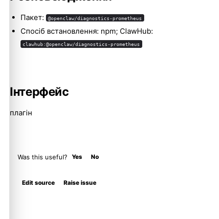
Molty
Пакет:
@openclaw/diagnostics-prometheus
Спосіб встановлення: npm; ClawHub:
clawhub:@openclaw/diagnostics-prometheus
Інтерфейс
плагін
Was this useful?
Yes
No
Edit source
Raise issue