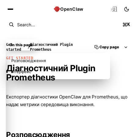
🇺🇦
OpenClaw
K
Search...
Get
On this page
Діагностичний Plugin
Copy page
/
started
Prometheus
GET STARTED
Розповсюдження
Діагностичний Plugin
Інтерфейс
Prometheus
Експортер діагностики OpenClaw для Prometheus, що
надає метрики середовища виконання.
Розповсюдження