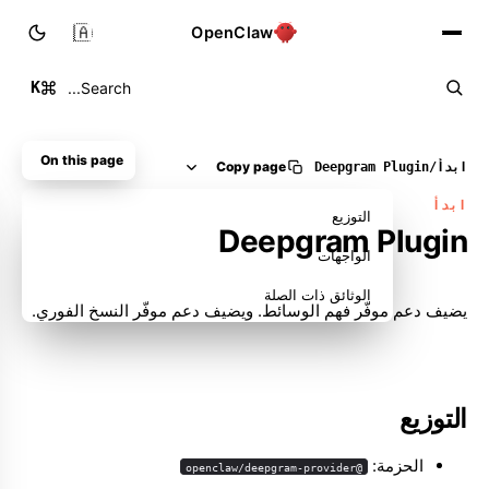
🇸🇦
OpenClaw
K
Search...
On this page
Copy page
ابدأ
/
Plugin ‏Deepgram
ابدأ
التوزيع
Plugin ‏Deepgram
الواجهات
الوثائق ذات الصلة
يضيف دعم موفّر فهم الوسائط. ويضيف دعم موفّر النسخ الفوري.
التوزيع
الحزمة:
@openclaw/deepgram-provider