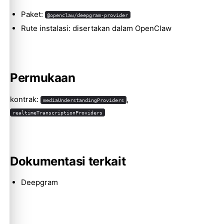
Paket:
@openclaw/deepgram-provider
Rute instalasi: disertakan dalam OpenClaw
Molty
Permukaan
kontrak:
,
mediaUnderstandingProviders
realtimeTranscriptionProviders
Dokumentasi terkait
Deepgram