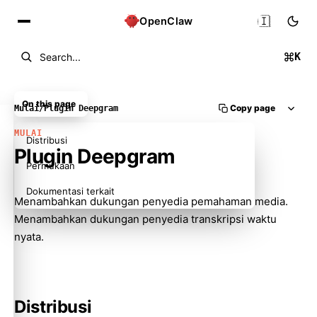
🇮🇩
OpenClaw
K
Search...
On this page
Copy page
Mulai
/
Plugin Deepgram
MULAI
Distribusi
Plugin Deepgram
Permukaan
Dokumentasi terkait
Menambahkan dukungan penyedia pemahaman media.
Menambahkan dukungan penyedia transkripsi waktu
nyata.
Distribusi