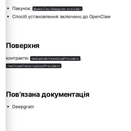
Пакунок:
@openclaw/deepgram-provider
Спосіб установлення: включено до OpenClaw
Molty
Поверхня
контракти:
,
mediaUnderstandingProviders
realtimeTranscriptionProviders
Пов’язана документація
Deepgram