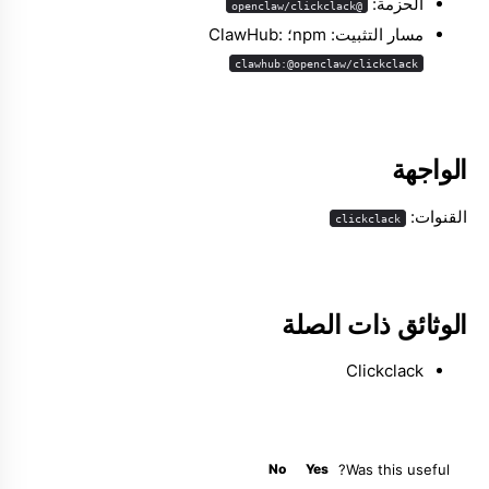
الحزمة:
@openclaw/clickclack
مسار التثبيت: npm؛ ClawHub:
clawhub:@openclaw/clickclack
Molty
الواجهة
القنوات:
clickclack
الوثائق ذات الصلة
Clickclack
No
Yes
Was this useful?