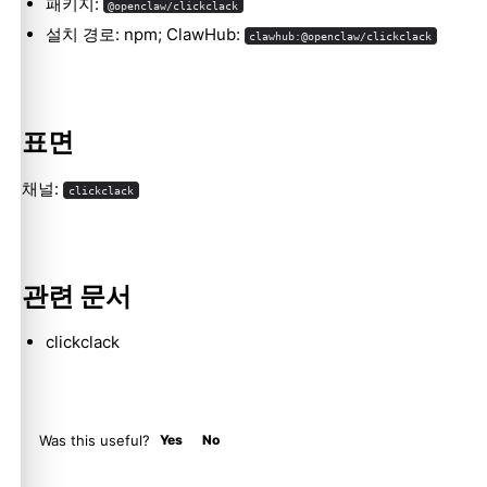
패키지:
@openclaw/clickclack
설치 경로: npm; ClawHub:
clawhub:@openclaw/clickclack
Molty
표면
채널:
clickclack
관련 문서
clickclack
Was this useful?
Yes
No