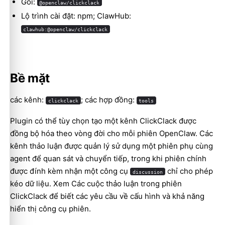
Gói:
@openclaw/clickclack
Lộ trình cài đặt: npm; ClawHub:
clawhub:@openclaw/clickclack
Bề mặt
các kênh:
; các hợp đồng:
clickclack
tools
Plugin có thể tùy chọn tạo một kênh ClickClack được
đồng bộ hóa theo vòng đời cho mỗi phiên OpenClaw. Các
kênh thảo luận được quản lý sử dụng một phiên phụ cùng
agent để quan sát và chuyển tiếp, trong khi phiên chính
Molty
được đính kèm nhận một công cụ
chỉ cho phép
discussion
kéo dữ liệu. Xem
Các cuộc thảo luận trong phiên
ClickClack
để biết các yêu cầu về cấu hình và khả năng
hiển thị công cụ phiên.