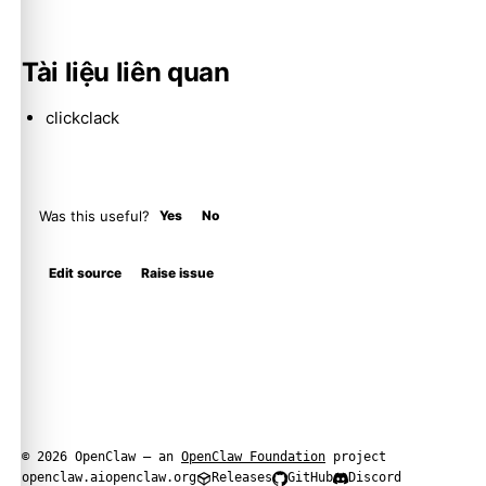
Tài liệu liên quan
clickclack
Was this useful?
Yes
No
Edit source
Raise issue
© 2026 OpenClaw — an
OpenClaw Foundation
project
openclaw.ai
openclaw.org
Releases
GitHub
Discord