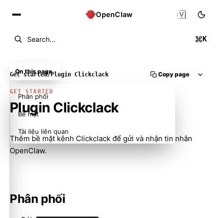
🇻🇳
OpenClaw
K
Search...
On this page
Copy page
Get started
/
Plugin Clickclack
GET STARTED
Phân phối
Plugin Clickclack
Bề mặt
Tài liệu liên quan
Thêm bề mặt kênh Clickclack để gửi và nhận tin nhắn
OpenClaw.
Phân phối