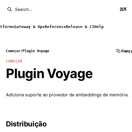
K
Search...
tforms
Gateway & Ops
Reference
Release & CI
Help
Copy 
Começar
/
Plugin Voyage
COMEÇAR
Plugin Voyage
Adiciona suporte ao provedor de embeddings de memória.
Distribuição