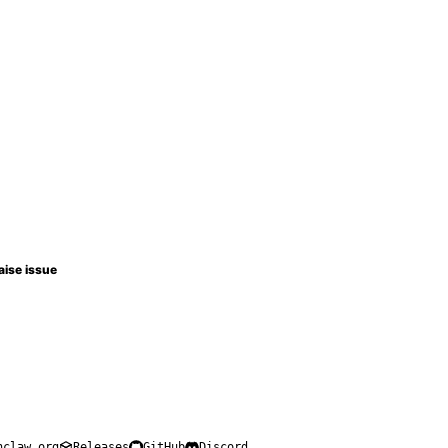
aise issue
nclaw.org
Releases
GitHub
Discord