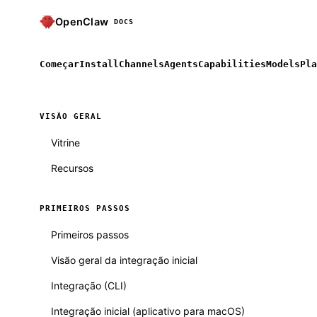
OpenClaw
DOCS
Começar
Install
Channels
Agents
Capabilities
Models
Pla
VISÃO GERAL
Vitrine
Recursos
PRIMEIROS PASSOS
Primeiros passos
Visão geral da integração inicial
Integração (CLI)
Integração inicial (aplicativo para macOS)