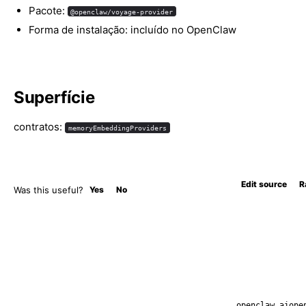
Pacote:
@openclaw/voyage-provider
Forma de instalação: incluído no OpenClaw
Superfície
contratos:
memoryEmbeddingProviders
Edit source
R
Was this useful?
Yes
No
openclaw.ai
ope