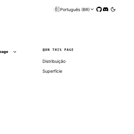
🇧🇷
Português (BR)
ON THIS PAGE
page
Distribuição
Superfície
Molty