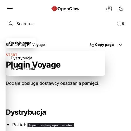
🇵🇱
OpenClaw
K
Search...
On this page
Copy page
Start
/
Plugin Voyage
START
Dystrybucja
Plugin Voyage
Powierzchnia
Dodaje obsługę dostawcy osadzania pamięci.
Molty
Dystrybucja
Pakiet:
@openclaw/voyage-provider