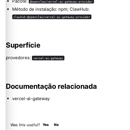
Pacote:
@openclaw/vercel-ai-gateway-provider
Método de instalação: npm; ClawHub:
clawhub:@openclaw/vercel-ai-gateway-provider
Molty
Superfície
provedores:
vercel-ai-gateway
Documentação relacionada
vercel-ai-gateway
Was this useful?
Yes
No