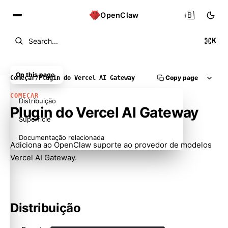
🇧🇷
OpenClaw
K
Search...
On this page
Copy page
Começar
/
Plugin do Vercel AI Gateway
COMEÇAR
Distribuição
Plugin do Vercel AI Gateway
Superfície
Documentação relacionada
Adiciona ao OpenClaw suporte ao provedor de modelos
Vercel AI Gateway.
Distribuição