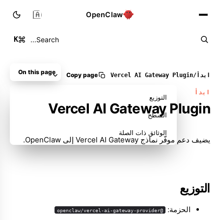
🇸🇦
OpenClaw
K
Search...
On this page
Copy page
ابدأ
/
Plugin ‏Vercel AI Gateway
ابدأ
التوزيع
Plugin ‏Vercel AI Gateway
السطح
الوثائق ذات الصلة
يضيف دعم موفّر نماذج Vercel AI Gateway إلى OpenClaw.
التوزيع
الحزمة:
@openclaw/vercel-ai-gateway-provider