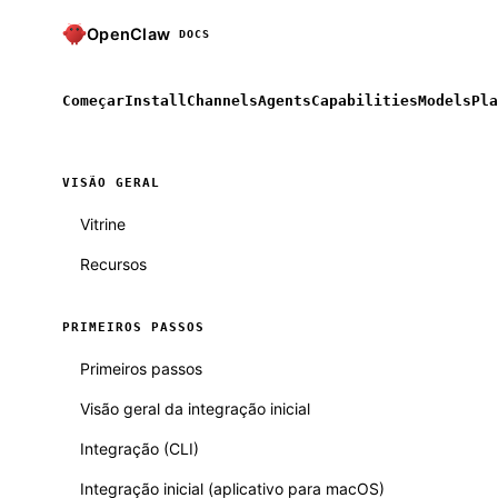
OpenClaw
DOCS
Começar
Install
Channels
Agents
Capabilities
Models
Pla
VISÃO GERAL
Vitrine
Recursos
PRIMEIROS PASSOS
Primeiros passos
Visão geral da integração inicial
Integração (CLI)
Integração inicial (aplicativo para macOS)