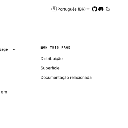
🇧🇷
Português (BR)
ON THIS PAGE
page
Distribuição
Superfície
Documentação relacionada
o em
Molty