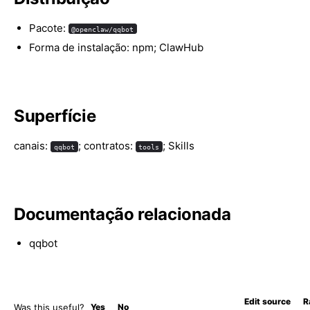
Pacote:
@openclaw/qqbot
Forma de instalação: npm; ClawHub
Superfície
canais:
; contratos:
; Skills
qqbot
tools
Documentação relacionada
qqbot
Edit source
R
Was this useful?
Yes
No