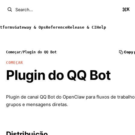
K
Search...
tforms
Gateway & Ops
Reference
Release & CI
Help
Copy 
Começar
/
Plugin do QQ Bot
COMEÇAR
Plugin do QQ Bot
Plugin de canal QQ Bot do OpenClaw para fluxos de trabalh
grupos e mensagens diretas.
Distribuição