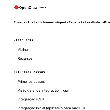
OpenClaw
DOCS
Começar
Install
Channels
Agents
Capabilities
Models
Pla
VISÃO GERAL
Vitrine
Recursos
PRIMEIROS PASSOS
Primeiros passos
Visão geral da integração inicial
Integração (CLI)
Integração inicial (aplicativo para macOS)