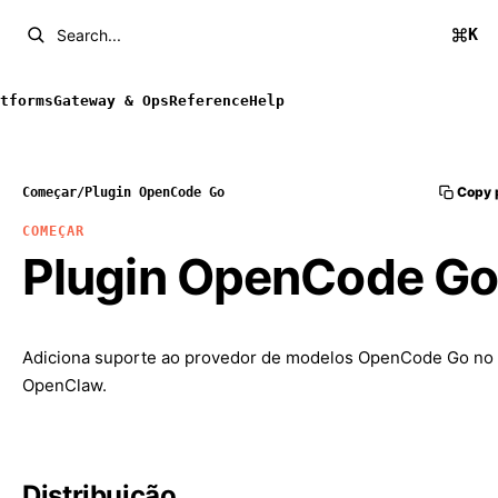
K
Search...
tforms
Gateway & Ops
Reference
Help
Copy 
Começar
/
Plugin OpenCode Go
COMEÇAR
Plugin OpenCode G
Adiciona suporte ao provedor de modelos OpenCode Go no
OpenClaw.
Distribuição