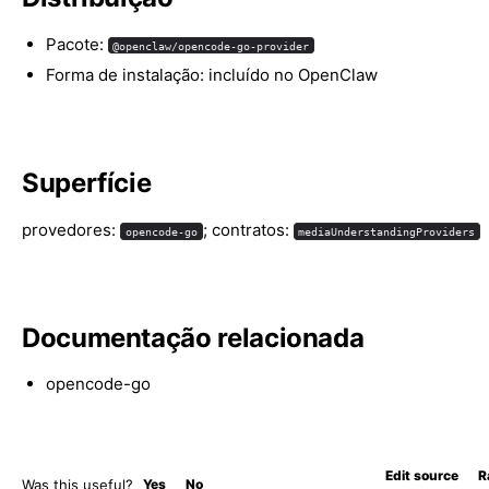
Pacote:
@openclaw/opencode-go-provider
Forma de instalação: incluído no OpenClaw
Superfície
provedores:
; contratos:
opencode-go
mediaUnderstandingProviders
Documentação relacionada
opencode-go
Edit source
R
Was this useful?
Yes
No