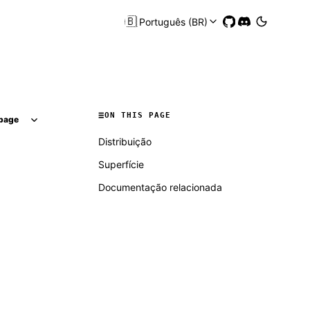
🇧🇷
Português (BR)
ON THIS PAGE
page
Distribuição
o
Superfície
Documentação relacionada
Molty