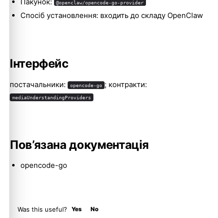
Пакунок:
@openclaw/opencode-go-provider
Спосіб установлення: входить до складу OpenClaw
Molty
Інтерфейс
постачальники:
; контракти:
opencode-go
mediaUnderstandingProviders
Пов’язана документація
opencode-go
Was this useful?
Yes
No