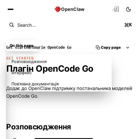
🇺🇦
OpenClaw
K
Search...
On this page
Copy page
Get started
/
Плагін OpenCode Go
GET STARTED
Розповсюдження
Плагін OpenCode Go
Інтерфейс
Пов’язана документація
Додає до OpenClaw підтримку постачальника моделей
OpenCode Go.
Розповсюдження