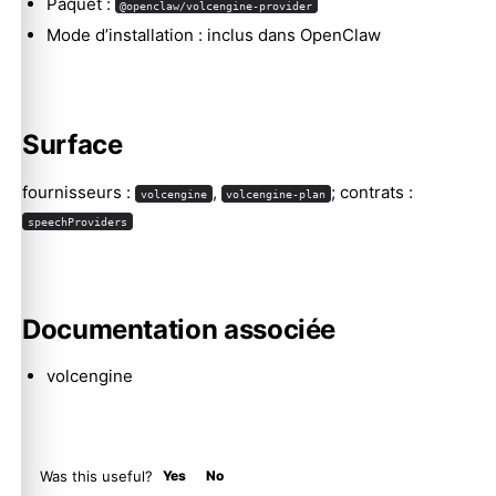
Paquet :
@openclaw/volcengine-provider
Mode d’installation : inclus dans OpenClaw
Molty
Surface
fournisseurs :
,
; contrats :
volcengine
volcengine-plan
speechProviders
Documentation associée
volcengine
Was this useful?
Yes
No