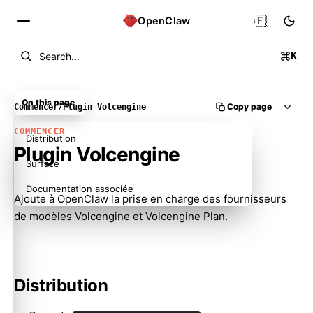
🇫🇷
OpenClaw
K
Search...
On this page
Copy page
Commencer
/
Plugin Volcengine
COMMENCER
Distribution
Plugin Volcengine
Surface
Documentation associée
Ajoute à OpenClaw la prise en charge des fournisseurs
de modèles Volcengine et Volcengine Plan.
Distribution