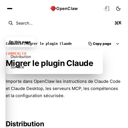
🇫🇷
OpenClaw
K
Search...
On this page
Copy page
Commencer
/
Migrer le plugin Claude
COMMENCER
Distribution
Migrer le plugin Claude
Surface
Importe dans OpenClaw les instructions de Claude Code
et Claude Desktop, les serveurs MCP, les compétences
et la configuration sécurisée.
Molty
Distribution