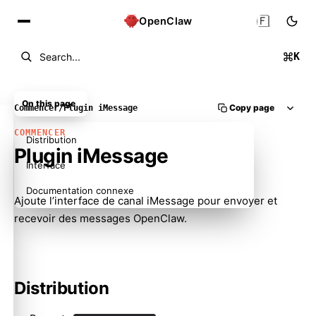
🇫🇷
OpenClaw
K
Search...
On this page
Copy page
Commencer
/
Plugin iMessage
COMMENCER
Distribution
Plugin iMessage
Interface
Documentation connexe
Ajoute l’interface de canal iMessage pour envoyer et
recevoir des messages OpenClaw.
Distribution