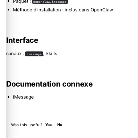
Paquet :
@openclaw/imessage
Méthode d’installation : inclus dans OpenClaw
Molty
Interface
canaux :
; Skills
imessage
Documentation connexe
iMessage
Was this useful?
Yes
No