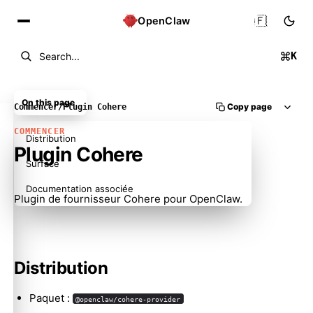
🇫🇷
OpenClaw
K
Search...
On this page
Copy page
Commencer
/
Plugin Cohere
COMMENCER
Distribution
Plugin Cohere
Surface
Documentation associée
Plugin de fournisseur Cohere pour OpenClaw.
Distribution
Paquet :
@openclaw/cohere-provider