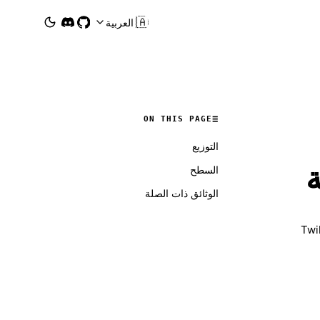
🇸🇦
العربية
ON THIS PAGE
التوزيع
السطح
الوثائق ذات الصلة
 من OpenClaw للمكالمات الهاتفية عبر Twilio