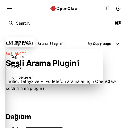
🇹🇷
OpenClaw
K
Search...
On this page
Copy page
Baslangic
/
Sesli Arama Plugin'i
BASLANGIC
Dağıtım
Sesli Arama Plugin'i
Yüzey
İlgili belgeler
Twilio, Telnyx ve Plivo telefon aramaları için OpenClaw
sesli arama plugin'i.
Dağıtım