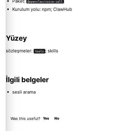
Paket:
@openclaw/voice-call
Kurulum yolu: npm; ClawHub
Molty
Yüzey
sözleşmeler:
; skills
tools
İlgili belgeler
sesli arama
Was this useful?
Yes
No