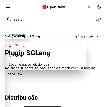
🇧🇷
OpenClaw
K
Search...
On this page
Copy page
Começar
/
Plugin SGLang
COMEÇAR
Distribuição
Plugin SGLang
Superfície
Documentação relacionada
Adiciona suporte ao provedor de modelos SGLang no
OpenClaw.
Distribuição