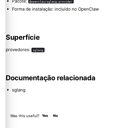
Pacote:
@openclaw/sglang-provider
Forma de instalação: incluído no OpenClaw
Molty
Superfície
provedores:
sglang
Documentação relacionada
sglang
Was this useful?
Yes
No