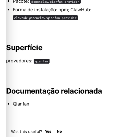
Pacote:
@openclaw/qianfan-provider
Forma de instalação: npm; ClawHub:
clawhub:@openclaw/qianfan-provider
Molty
Superfície
provedores:
qianfan
Documentação relacionada
Qianfan
Was this useful?
Yes
No