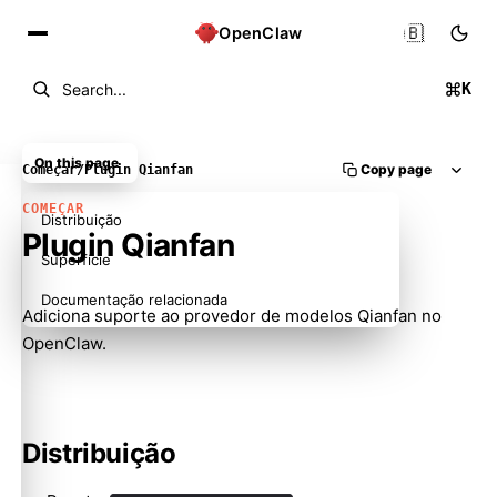
🇧🇷
OpenClaw
K
Search...
On this page
Copy page
Começar
/
Plugin Qianfan
COMEÇAR
Distribuição
Plugin Qianfan
Superfície
Documentação relacionada
Adiciona suporte ao provedor de modelos Qianfan no
OpenClaw.
Distribuição