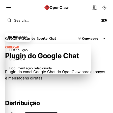
🇧🇷
OpenClaw
K
Search...
On this page
Copy page
Começar
/
Plugin do Google Chat
COMEÇAR
Distribuição
Plugin do Google Chat
Superfície
Documentação relacionada
Plugin do canal Google Chat do OpenClaw para espaços
e mensagens diretas.
Distribuição