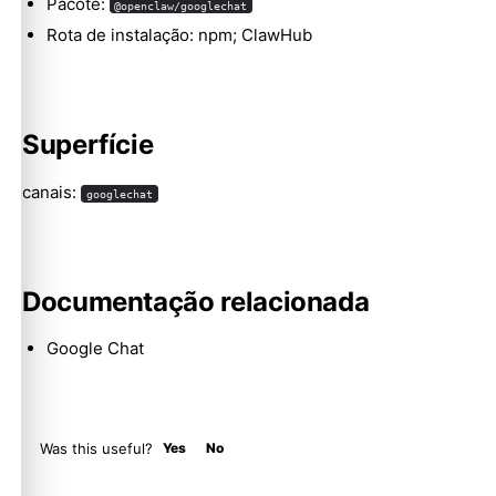
Pacote:
@openclaw/googlechat
Rota de instalação: npm; ClawHub
Molty
Superfície
canais:
googlechat
Documentação relacionada
Google Chat
Was this useful?
Yes
No