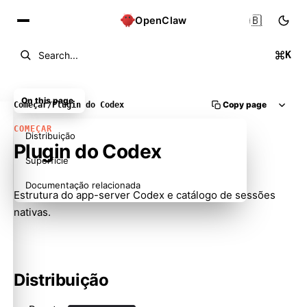
🇧🇷
OpenClaw
K
Search...
On this page
Copy page
Começar
/
Plugin do Codex
COMEÇAR
Distribuição
Plugin do Codex
Superfície
Documentação relacionada
Estrutura do app-server Codex e catálogo de sessões
nativas.
Distribuição