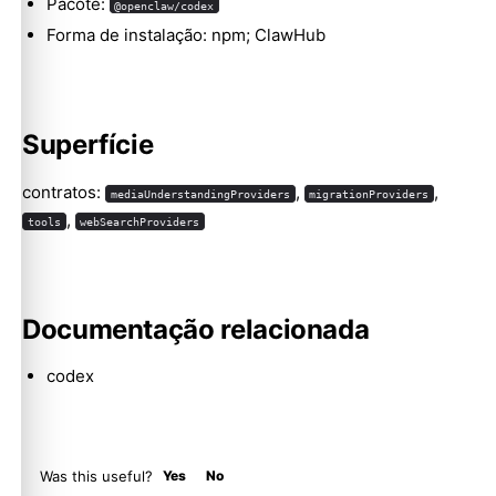
Pacote:
@openclaw/codex
Forma de instalação: npm; ClawHub
Molty
Superfície
contratos:
,
,
mediaUnderstandingProviders
migrationProviders
,
tools
webSearchProviders
Documentação relacionada
codex
Was this useful?
Yes
No