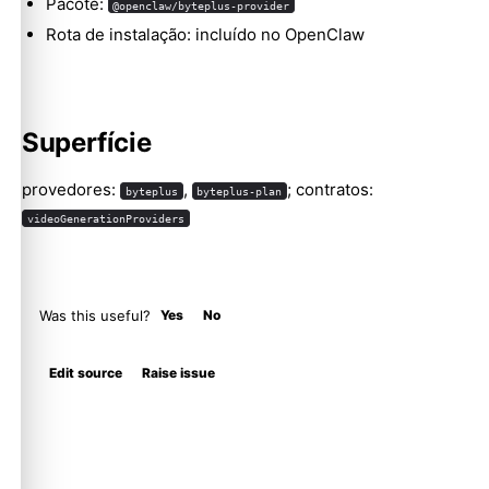
Pacote:
@openclaw/byteplus-provider
Rota de instalação: incluído no OpenClaw
Superfície
provedores:
,
; contratos:
byteplus
byteplus-plan
videoGenerationProviders
Was this useful?
Yes
No
Edit source
Raise issue