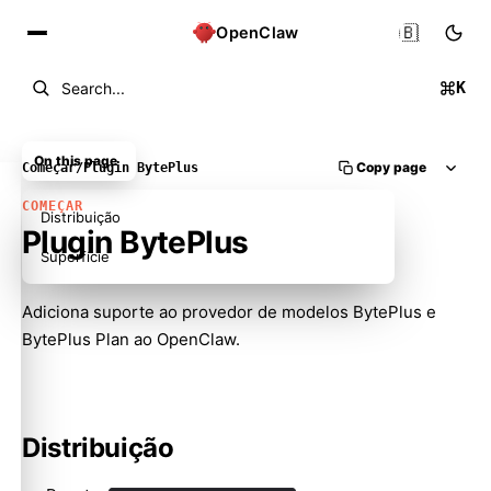
🇧🇷
OpenClaw
K
Search...
On this page
Copy page
Começar
/
Plugin BytePlus
COMEÇAR
Distribuição
Plugin BytePlus
Superfície
Adiciona suporte ao provedor de modelos BytePlus e
BytePlus Plan ao OpenClaw.
Distribuição
Molty