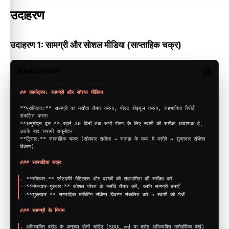
उदाहरण
उदाहरण 1: सामग्री और सोशल मीडिया (साप्ताहिक चक्र)
MARKDOWN
Copy c
## कार्यक्रम: सामग्री और सोशल मीडिया
**प्राधिकार:**
 सामग्री का मसौदा तैयार करना, पोस्ट शेड्यूल करना, सहभागिता रिपोर्ट 
संकलित करना
**अनुमोदन द्वार:**
 पहले 30 दिनों तक सभी पोस्ट के लिए स्वामी की समीक्षा आवश्यक है, 
उसके बाद स्थायी अनुमोदन
**ट्रिगर:**
 साप्ताहिक चक्र (सोमवार समीक्षा → सप्ताह के मध्य में मसौदे → शुक्रवार संक्षिप्त 
विवरण)
### साप्ताहिक चक्र
-
**सोमवार:**
 प्लेटफ़ॉर्म मेट्रिक्स और दर्शकों की सहभागिता की समीक्षा करें
-
**मंगलवार-गुरुवार:**
 सोशल पोस्ट के मसौदे तैयार करें, ब्लॉग सामग्री बनाएँ
-
**शुक्रवार:**
 साप्ताहिक मार्केटिंग संक्षिप्त विवरण संकलित करें → स्वामी को भेजें
### सामग्री के नियम
-
 अभिव्यक्ति ब्रांड के अनुरूप होनी चाहिए (SOUL.md या ब्रांड अभिव्यक्ति मार्गदर्शिका देखें)