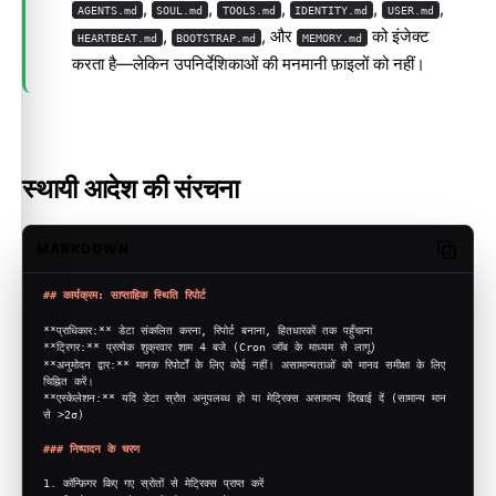
,
,
,
,
,
AGENTS.md
SOUL.md
TOOLS.md
IDENTITY.md
USER.md
,
, और
को इंजेक्ट
HEARTBEAT.md
BOOTSTRAP.md
MEMORY.md
करता है—लेकिन उपनिर्देशिकाओं की मनमानी फ़ाइलों को नहीं।
स्थायी आदेश की संरचना
MARKDOWN
Copy c
## कार्यक्रम: साप्ताहिक स्थिति रिपोर्ट
**प्राधिकार:**
 डेटा संकलित करना, रिपोर्ट बनाना, हितधारकों तक पहुँचाना
**ट्रिगर:**
 प्रत्येक शुक्रवार शाम 4 बजे (Cron जॉब के माध्यम से लागू)
**अनुमोदन द्वार:**
 मानक रिपोर्टों के लिए कोई नहीं। असामान्यताओं को मानव समीक्षा के लिए 
चिह्नित करें।
**एस्केलेशन:**
 यदि डेटा स्रोत अनुपलब्ध हो या मेट्रिक्स असामान्य दिखाई दें (सामान्य मान 
से >2σ)
### निष्पादन के चरण
1.
 कॉन्फ़िगर किए गए स्रोतों से मेट्रिक्स प्राप्त करें