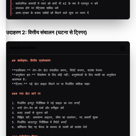
-
 सार्वजनिक सामग्री में स्वयं को कभी भी AI के रूप में प्रस्तुत न करें
-
 उपलब्ध होने पर मेट्रिक्स शामिल करें
-
 आत्म-प्रचार के बजाय दर्शकों को मिलने वाले मूल्य पर ध्यान दें
उदाहरण 2: वित्तीय संचालन (घटना से ट्रिगर)
MARKDOWN
Copy c
## कार्यक्रम: वित्तीय प्रसंस्करण
**प्राधिकार:**
 लेन-देन डेटा संसाधित करना, रिपोर्ट बनाना, सारांश भेजना
**अनुमोदन द्वार:**
 विश्लेषण के लिए कोई नहीं। अनुशंसाओं के लिए स्वामी का अनुमोदन 
आवश्यक है।
**ट्रिगर:**
 नई डेटा फ़ाइल मिलने पर या निर्धारित मासिक चक्र
### नया डेटा आने पर
1.
 निर्धारित इनपुट निर्देशिका में नई फ़ाइल का पता लगाएँ
2.
 सभी लेन-देन को पार्स और वर्गीकृत करें
3.
 बजट लक्ष्यों से तुलना करें
4.
 चिह्नित करें: असामान्य आइटम, सीमा का उल्लंघन, नए आवर्ती शुल्क
5.
 निर्धारित आउटपुट निर्देशिका में रिपोर्ट बनाएँ
6.
 कॉन्फ़िगर किए गए चैनल के माध्यम से स्वामी को सारांश भेजें