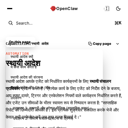
🇮🇳
OpenClaw
K
Search...
On this page
Copy page
Capabilities
/
स्थायी आदेश
AUTOMATION
स्थायी आदेश क्यों
स्थायी आदेश
ये कैसे काम करते हैं
स्थायी आदेश की संरचना
स्थायी आदेश आपके एजेंट को निर्धारित कार्यक्रमों के लिए
स्थायी संचालन
स्थायी आदेश और Cron जॉब
प्राधिकार
प्रदान करते हैं। प्रत्येक कार्य के लिए एजेंट को निर्देश देने के बजाय,
आप स्पष्ट दायरे, ट्रिगर और एस्केलेशन नियमों वाले कार्यक्रम निर्धारित करते हैं,
उदाहरण
और एजेंट उन सीमाओं के भीतर स्वायत्त रूप से निष्पादन करता है: "साप्ताहिक
उदाहरण 1: सामग्री और सोशल मीडिया (साप्ताहिक चक्र)
रिपोर्ट की ज़िम्मेदारी आपकी है। इसे प्रत्येक शुक्रवार संकलित करके भेजें और
केवल तभी एस्केलेट करें जब कुछ गलत दिखाई दे।"
उदाहरण 2: वित्तीय संचालन (घटना से ट्रिगर)