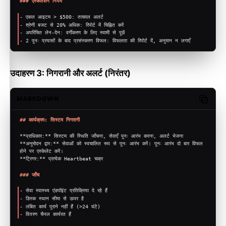
### एस्केलेशन नियम
-
 एकल आइटम > $500: तत्काल अलर्ट
-
 श्रेणी बजट से 20% अधिक: रिपोर्ट में चिह्नित करें
-
 अपरिचित लेन-देन: वर्गीकरण के लिए स्वामी से पूछें
-
 2 पुनः प्रयासों के बाद प्रसंस्करण विफल: विफलता की रिपोर्ट दें, अनुमान न लगाएँ
उदाहरण 3: निगरानी और अलर्ट (निरंतर)
MARKDOWN
Copy c
## कार्यक्रम: सिस्टम निगरानी
**प्राधिकार:**
 सिस्टम की स्थिति जाँचना, सेवाएँ पुनः आरंभ करना, अलर्ट भेजना
**अनुमोदन द्वार:**
 सेवाओं को स्वचालित रूप से पुनः आरंभ करें। पुनः आरंभ दो बार विफल 
होने पर एस्केलेट करें।
**ट्रिगर:**
 प्रत्येक Heartbeat चक्र
### जाँच
-
 सेवा स्वास्थ्य एंडपॉइंट प्रतिक्रिया दे रहे हैं
-
 डिस्क स्थान सीमा से ऊपर है
-
 लंबित कार्य पुराने नहीं हैं (>24 घंटे)
-
 वितरण चैनल कार्यरत हैं