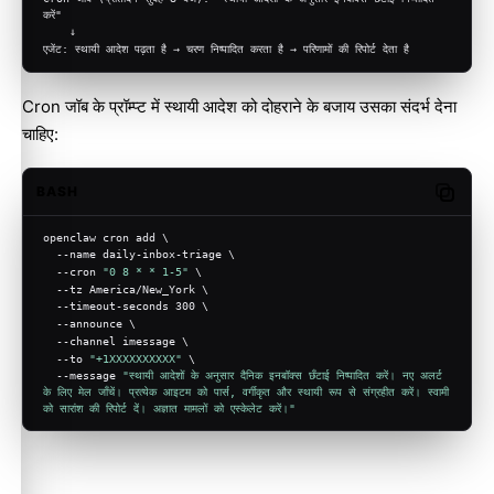
करें"
    ↓
एजेंट: स्थायी आदेश पढ़ता है → चरण निष्पादित करता है → परिणामों की रिपोर्ट देता है
Cron जॉब के प्रॉम्प्ट में स्थायी आदेश को दोहराने के बजाय उसका संदर्भ देना
चाहिए:
BASH
Copy c
openclaw cron add \
  --name daily-inbox-triage \
  --cron 
"0 8 * * 1-5"
 \
  --tz America/New_York \
  --timeout-seconds 300 \
  --announce \
  --channel imessage \
  --to 
"+1XXXXXXXXXX"
 \
  --message 
"स्थायी आदेशों के अनुसार दैनिक इनबॉक्स छँटाई निष्पादित करें। नए अलर्ट 
के लिए मेल जाँचें। प्रत्येक आइटम को पार्स, वर्गीकृत और स्थायी रूप से संग्रहीत करें। स्वामी 
को सारांश की रिपोर्ट दें। अज्ञात मामलों को एस्केलेट करें।"