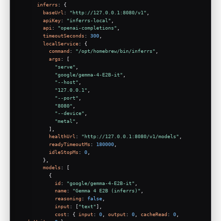
inferrs
: {
baseUrl
: 
"http://127.0.0.1:8080/v1"
,
apiKey
: 
"inferrs-local"
,
api
: 
"openai-completions"
,
timeoutSeconds
: 
300
,
localService
: {
command
: 
"/opt/homebrew/bin/inferrs"
,
args
: [
"serve"
,
"google/gemma-4-E2B-it"
,
"--host"
,
"127.0.0.1"
,
"--port"
,
"8080"
,
"--device"
,
"metal"
,
          ],
healthUrl
: 
"http://127.0.0.1:8080/v1/models"
,
readyTimeoutMs
: 
180000
,
idleStopMs
: 
0
,
        },
models
: [
          {
id
: 
"google/gemma-4-E2B-it"
,
name
: 
"Gemma 4 E2B (inferrs)"
,
reasoning
: 
false
,
input
: [
"text"
],
cost
: { 
input
: 
0
, 
output
: 
0
, 
cacheRead
: 
0
, 