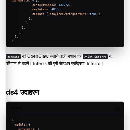
cacheWrite
: 
0
 },
contextWindow
: 
131072
,
maxTokens
: 
4096
,
compat
: { 
requiresStringContent
: 
true
 },
          },
        ],
      },
    },
  },
}
को OpenClaw चलाने वाली मशीन पर
के
command
which inferrs
परिणाम से बदलें। Inferrs की पूरी सेटअप प्रक्रिया:
Inferrs
।
ds4 उदाहरण
JSON5
Copy c
{
models
: {
providers
: {