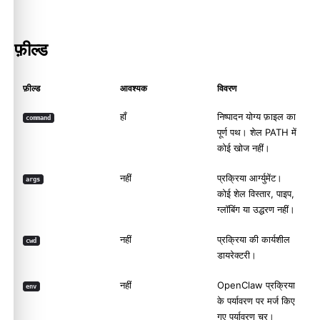
फ़ील्ड
फ़ील्ड
आवश्यक
विवरण
हाँ
निष्पादन योग्य फ़ाइल का
command
पूर्ण पथ। शेल PATH में
कोई खोज नहीं।
नहीं
प्रक्रिया आर्ग्युमेंट।
args
कोई शेल विस्तार, पाइप,
ग्लॉबिंग या उद्धरण नहीं।
नहीं
प्रक्रिया की कार्यशील
cwd
डायरेक्टरी।
नहीं
OpenClaw प्रक्रिया
env
के पर्यावरण पर मर्ज किए
गए पर्यावरण चर।