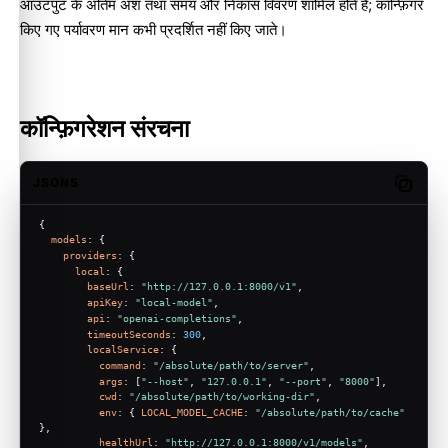
आउटपुट के अंतिम अंश तथा समय और निकास विवरण शामिल होते हैं; कॉन्फ़िगर
किए गए पर्यावरण मान कभी प्रदर्शित नहीं किए जाते।
कॉन्फ़िगरेशन संरचना
JSON5
Copy c
{
models
: {
providers
: {
local
: {
baseUrl
: 
"http://127.0.0.1:8000/v1"
,
apiKey
: 
"local-model"
,
api
: 
"openai-completions"
,
timeoutSeconds
: 
300
,
localService
: {
command
: 
"/absolute/path/to/server"
,
args
: [
"--host"
, 
"127.0.0.1"
, 
"--port"
, 
"8000"
],
cwd
: 
"/absolute/path/to/working-dir"
,
env
: { 
LOCAL_MODEL_CACHE
: 
"/absolute/path/to/cache"
},
healthUrl
: 
"http://127.0.0.1:8000/v1/models"
,