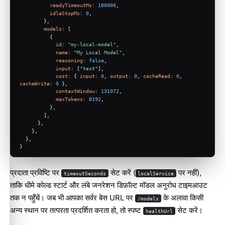
readyTimeoutMs
: 
180000
,
idleStopMs
: 
0
,
        },
models
: [
          {
id
: 
"my-local-model"
,
name
: 
"My Local Model"
,
reasoning
: 
false
,
input
: [
"text"
],
cost
: { 
input
: 
0
, 
output
: 
0
, 
cacheRead
: 
0
, 
cacheWrite
: 
0
 },
contextWindow
: 
131072
,
maxTokens
: 
8192
,
          },
        ],
      },
    },
  },
}
प्रदाता प्रविष्टि पर
सेट करें (
पर नहीं),
timeoutSeconds
localService
ताकि धीमे कोल्ड स्टार्ट और लंबे जनरेशन डिफ़ॉल्ट मॉडल अनुरोध टाइमआउट
तक न पहुँचें। जब भी आपका सर्वर बेस URL पर
के अलावा किसी
/models
अन्य स्थान पर तत्परता प्रदर्शित करता हो, तो स्पष्ट
सेट करें।
healthUrl