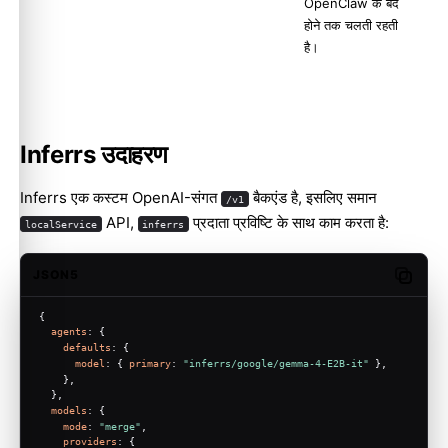
OpenClaw के बंद
होने तक चलती रहती
है।
Inferrs उदाहरण
Inferrs एक कस्टम OpenAI-संगत
बैकएंड है, इसलिए समान
/v1
API,
प्रदाता प्रविष्टि के साथ काम करता है:
localService
inferrs
JSON5
Copy c
{
agents
: {
defaults
: {
model
: { 
primary
: 
"inferrs/google/gemma-4-E2B-it"
 },
    },
  },
models
: {
mode
: 
"merge"
,
providers
: {