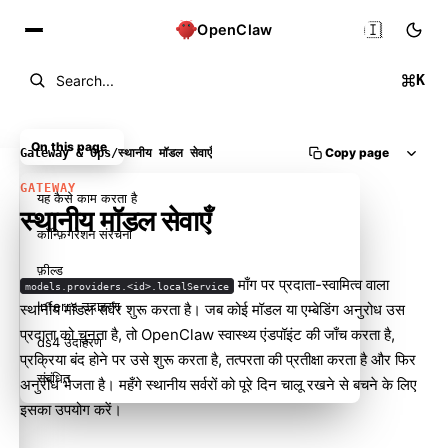
🇮🇳
OpenClaw
K
Search...
On this page
Copy page
Gateway & Ops
/
स्थानीय मॉडल सेवाएँ
GATEWAY
यह कैसे काम करता है
स्थानीय मॉडल सेवाएँ
कॉन्फ़िगरेशन संरचना
फ़ील्ड
माँग पर प्रदाता-स्वामित्व वाला
models.providers.<id>.localService
Inferrs उदाहरण
स्थानीय मॉडल सर्वर शुरू करता है। जब कोई मॉडल या एम्बेडिंग अनुरोध उस
प्रदाता को चुनता है, तो OpenClaw स्वास्थ्य एंडपॉइंट की जाँच करता है,
ds4 उदाहरण
प्रक्रिया बंद होने पर उसे शुरू करता है, तत्परता की प्रतीक्षा करता है और फिर
संबंधित
अनुरोध भेजता है। महँगे स्थानीय सर्वरों को पूरे दिन चालू रखने से बचने के लिए
इसका उपयोग करें।