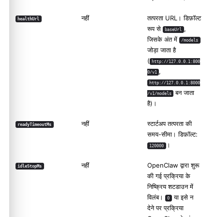
नहीं
तत्परता URL। डिफ़ॉल्ट
healthUrl
रूप से
,
baseUrl
जिसके अंत में
/models
जोड़ा जाता है
(
http://127.0.0.1:800
,
0/v1
http://127.0.0.1:8000
बन जाता
/v1/models
है)।
नहीं
स्टार्टअप तत्परता की
readyTimeoutMs
समय-सीमा। डिफ़ॉल्ट:
।
120000
नहीं
OpenClaw द्वारा शुरू
idleStopMs
की गई प्रक्रिया के
निष्क्रिय शटडाउन में
विलंब।
या इसे न
0
देने पर प्रक्रिया