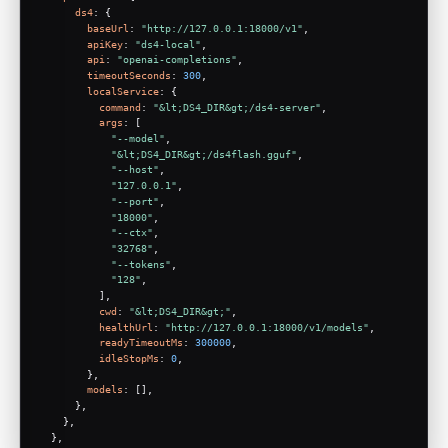
ds4
: {
baseUrl
: 
"http://127.0.0.1:18000/v1"
,
apiKey
: 
"ds4-local"
,
api
: 
"openai-completions"
,
timeoutSeconds
: 
300
,
localService
: {
command
: 
"&lt;DS4_DIR&gt;/ds4-server"
,
args
: [
"--model"
,
"&lt;DS4_DIR&gt;/ds4flash.gguf"
,
"--host"
,
"127.0.0.1"
,
"--port"
,
"18000"
,
"--ctx"
,
"32768"
,
"--tokens"
,
"128"
,
          ],
cwd
: 
"&lt;DS4_DIR&gt;"
,
healthUrl
: 
"http://127.0.0.1:18000/v1/models"
,
readyTimeoutMs
: 
300000
,
idleStopMs
: 
0
,
        },
models
: [],
      },
    },
  },