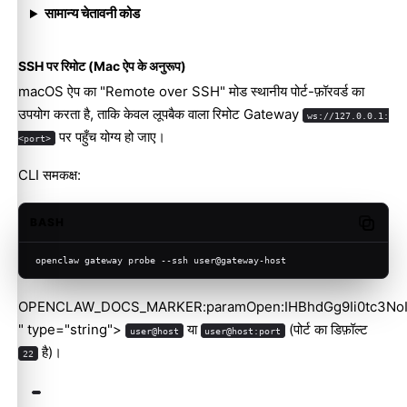
सामान्य चेतावनी कोड
SSH पर रिमोट (Mac ऐप के अनुरूप)
macOS ऐप का "Remote over SSH" मोड स्थानीय पोर्ट-फ़ॉरवर्ड का
उपयोग करता है, ताकि केवल लूपबैक वाला रिमोट Gateway
ws://127.0.0.1:
पर पहुँच योग्य हो जाए।
<port>
CLI समकक्ष:
BASH
Copy c
openclaw gateway probe --ssh user@gateway-host
OPENCLAW_DOCS_MARKER:paramOpen:IHBhdGg9Ii0tc3No
" type="string">
या
(पोर्ट का डिफ़ॉल्ट
user@host
user@host:port
है)।
22