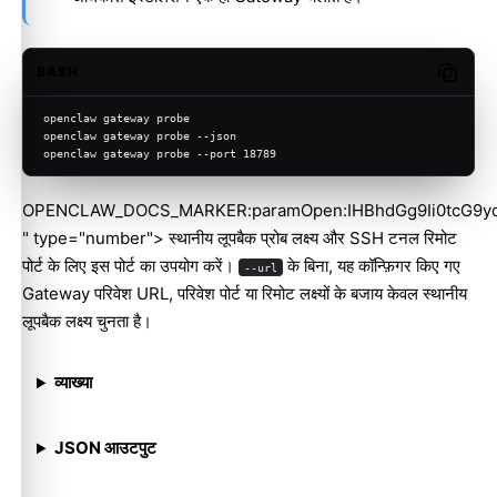
BASH
Copy c
openclaw gateway probe
openclaw gateway probe --json
openclaw gateway probe --port 18789
OPENCLAW_DOCS_MARKER:paramOpen:IHBhdGg9Ii0tcG9y
" type="number"> स्थानीय लूपबैक प्रोब लक्ष्य और SSH टनल रिमोट
पोर्ट के लिए इस पोर्ट का उपयोग करें।
के बिना, यह कॉन्फ़िगर किए गए
--url
Gateway परिवेश URL, परिवेश पोर्ट या रिमोट लक्ष्यों के बजाय केवल स्थानीय
लूपबैक लक्ष्य चुनता है।
व्याख्या
JSON आउटपुट