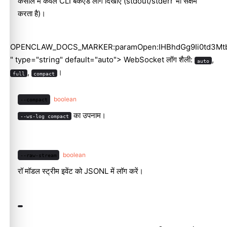
कंसोल में केवल CLI बैकएंड लॉग दिखाएँ (stdout/stderr भी सक्षम
करता है)।
OPENCLAW_DOCS_MARKER:paramOpen:IHBhdGg9Ii0td3Mt
" type="string" default="auto"> WebSocket लॉग शैली:
,
auto
,
।
full
compact
boolean
--compact
का उपनाम।
--ws-log compact
boolean
--raw-stream
रॉ मॉडल स्ट्रीम इवेंट को JSONL में लॉग करें।