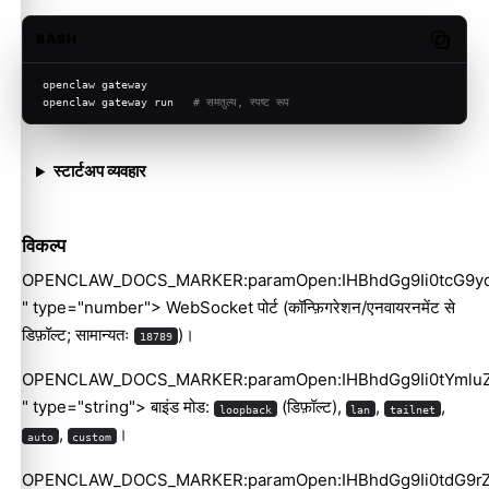
BASH
Copy c
openclaw gateway
openclaw gateway run   
# समतुल्य, स्पष्ट रूप
स्टार्टअप व्यवहार
विकल्प
OPENCLAW_DOCS_MARKER:paramOpen:IHBhdGg9Ii0tcG9y
" type="number"> WebSocket पोर्ट (कॉन्फ़िगरेशन/एनवायरनमेंट से
डिफ़ॉल्ट; सामान्यतः
)।
18789
OPENCLAW_DOCS_MARKER:paramOpen:IHBhdGg9Ii0tYmlu
" type="string"> बाइंड मोड:
(डिफ़ॉल्ट),
,
,
loopback
lan
tailnet
,
।
auto
custom
OPENCLAW_DOCS_MARKER:paramOpen:IHBhdGg9Ii0tdG9r