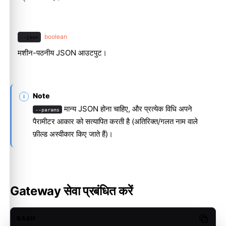
boolean
--json
मशीन-पठनीय JSON आउटपुट।
Note
मान्य JSON होना चाहिए, और प्रत्येक विधि अपने
--params
पैरामीटर आकार को सत्यापित करती है (अतिरिक्त/गलत नाम वाले
फ़ील्ड अस्वीकार किए जाते हैं)।
Gateway सेवा प्रबंधित करें
BASH
Copy c