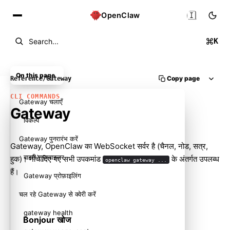
🇮🇳
OpenClaw
K
Search...
On this page
Copy page
Reference
/
Gateway
CLI COMMANDS
Gateway चलाएँ
Gateway
विकल्प
Gateway पुनरारंभ करें
Gateway, OpenClaw का WebSocket सर्वर है (चैनल, नोड, सत्र,
बाहरी सुपरवाइज़र
हुक)। नीचे दिए गए सभी उपकमांड
के अंतर्गत उपलब्ध
openclaw gateway ...
हैं।
Gateway प्रोफ़ाइलिंग
चल रहे Gateway से क्वेरी करें
gateway health
Bonjour खोज