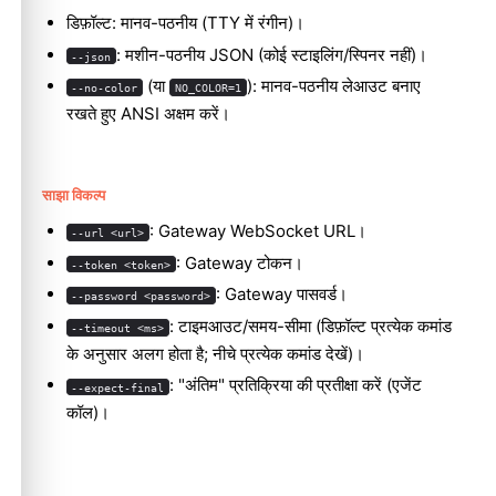
डिफ़ॉल्ट: मानव-पठनीय (TTY में रंगीन)।
: मशीन-पठनीय JSON (कोई स्टाइलिंग/स्पिनर नहीं)।
--json
(या
): मानव-पठनीय लेआउट बनाए
--no-color
NO_COLOR=1
रखते हुए ANSI अक्षम करें।
साझा विकल्प
: Gateway WebSocket URL।
--url <url>
: Gateway टोकन।
--token <token>
: Gateway पासवर्ड।
--password <password>
: टाइमआउट/समय-सीमा (डिफ़ॉल्ट प्रत्येक कमांड
--timeout <ms>
के अनुसार अलग होता है; नीचे प्रत्येक कमांड देखें)।
: "अंतिम" प्रतिक्रिया की प्रतीक्षा करें (एजेंट
--expect-final
कॉल)।