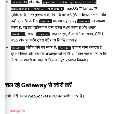
और फिर
pnpm build
pnpm test:restart:gateway -- --case
, macOS या Linux पर
skipChannels --runs 1 --restarts 5
प्रक्रिया के भीतर पुनरारंभ का बेंचमार्क करते हैं (Windows पर समर्थित
नहीं; पुनरारंभ के लिए
आवश्यक है)। यह
का उपयोग
SIGUSR1
SIGUSR1
करता है, चाइल्ड प्रक्रिया में दोनों ट्रेस सक्षम करता है और अगला
, अगला
, डाउनटाइम, तैयार होने का समय, CPU,
/healthz
/readyz
RSS और पुनरारंभ ट्रेस मेट्रिक्स रिकॉर्ड करता है।
जीवित होने का संकेत है;
उपयोग योग्य तत्परता है।
/healthz
/readyz
ट्रेस पंक्तियों और बेंचमार्क आउटपुट को स्वामी-अभिज्ञान संकेत मानें, न कि
किसी एक अवधि या नमूने से निकला संपूर्ण प्रदर्शन निष्कर्ष।
चल रहे Gateway से क्वेरी करें
सभी क्वेरी कमांड WebSocket RPC का उपयोग करते हैं।
आउटपुट मोड