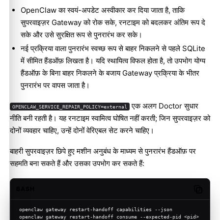
OpenClaw का स्वयं-अपडेट अस्वीकार कर दिया जाता है, ताकि
सुपरवाइज़र Gateway को रोक सके, रनटाइम को बदलकर अंतिम रूप दे
सके और उसे सुरक्षित रूप से पुनरारंभ कर सके।
नई प्रक्रिया वाला पुनरारंभ स्वच्छ रूप से बाहर निकलने से पहले SQLite
में सीमित हैंडऑफ़ लिखता है। यदि स्थायित्व विफल होता है, तो उपभोग योग्य
हैंडऑफ़ के बिना बाहर निकलने के बजाय Gateway प्रक्रिया के भीतर
पुनरारंभ पर वापस जाता है।
एक अलग Doctor सुधार
OPENCLAW_SERVICE_REPAIR_POLICY=external
नीति बनी रहती है। यह रनटाइम स्वामित्व घोषित नहीं करती; जिन सुपरवाइज़र को
दोनों व्यवहार चाहिए, उन्हें दोनों वेरिएबल सेट करने चाहिए।
बाहरी सुपरवाइज़र छिपे हुए मशीन अनुबंध के माध्यम से पुनरारंभ हैंडऑफ़ पर
सहमति बना सकते हैं और उसका उपभोग कर सकते हैं:
BASH
Copy c
openclaw gateway restart-handoff capabilities --json
openclaw gateway restart-handoff consume --expected-pid <pid> 