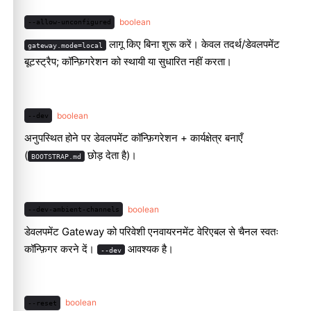
boolean
--allow-unconfigured
लागू किए बिना शुरू करें। केवल तदर्थ/डेवलपमेंट
gateway.mode=local
बूटस्ट्रैप; कॉन्फ़िगरेशन को स्थायी या सुधारित नहीं करता।
boolean
--dev
अनुपस्थित होने पर डेवलपमेंट कॉन्फ़िगरेशन + कार्यक्षेत्र बनाएँ
(
छोड़ देता है)।
BOOTSTRAP.md
boolean
--dev-ambient-channels
डेवलपमेंट Gateway को परिवेशी एनवायरनमेंट वेरिएबल से चैनल स्वतः
कॉन्फ़िगर करने दें।
आवश्यक है।
--dev
boolean
--reset