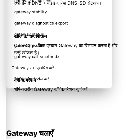
gateway usage-cost
स्थानीय mDNS + वाइड-एरिया DNS-SD सेटअप।
gateway stability
gateway diagnostics export
gateway status
खोज का अवलोकन
OpenClaw किस प्रकार Gateway का विज्ञापन करता है और
gateway probe
उन्हें खोजता है।
gateway call <method>
Gateway सेवा प्रबंधित करें
रैपर के साथ इंस्टॉल करें
कॉन्फ़िगरेशन
शीर्ष-स्तरीय Gateway कॉन्फ़िगरेशन कुंजियाँ।
Gateway खोजें (Bonjour)
gateway discover
संबंधित
Gateway चलाएँ