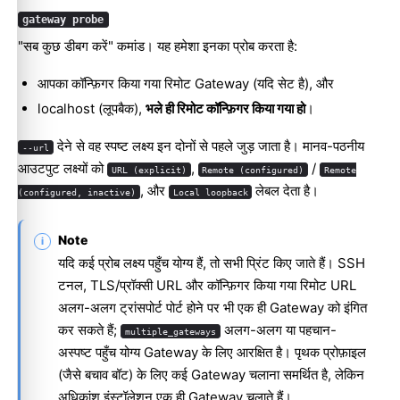
gateway probe
"सब कुछ डीबग करें" कमांड। यह हमेशा इनका प्रोब करता है:
आपका कॉन्फ़िगर किया गया रिमोट Gateway (यदि सेट है), और
localhost (लूपबैक),
भले ही रिमोट कॉन्फ़िगर किया गया हो
।
देने से वह स्पष्ट लक्ष्य इन दोनों से पहले जुड़ जाता है। मानव-पठनीय
--url
आउटपुट लक्ष्यों को
,
/
URL (explicit)
Remote (configured)
Remote
, और
लेबल देता है।
(configured, inactive)
Local loopback
Note
यदि कई प्रोब लक्ष्य पहुँच योग्य हैं, तो सभी प्रिंट किए जाते हैं। SSH
टनल, TLS/प्रॉक्सी URL और कॉन्फ़िगर किया गया रिमोट URL
अलग-अलग ट्रांसपोर्ट पोर्ट होने पर भी एक ही Gateway को इंगित
कर सकते हैं;
अलग-अलग या पहचान-
multiple_gateways
अस्पष्ट पहुँच योग्य Gateway के लिए आरक्षित है। पृथक प्रोफ़ाइल
(जैसे बचाव बॉट) के लिए कई Gateway चलाना समर्थित है, लेकिन
अधिकांश इंस्टॉलेशन एक ही Gateway चलाते हैं।