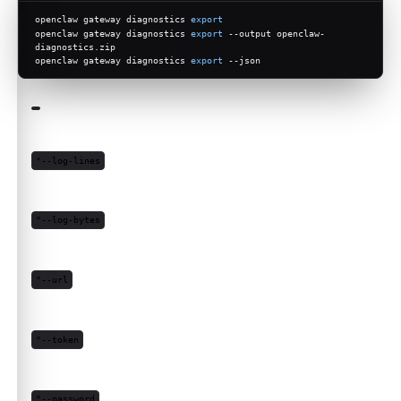
openclaw gateway diagnostics 
export
openclaw gateway diagnostics 
export
 --output openclaw-
diagnostics.zip
openclaw gateway diagnostics 
export
 --json
"--log-lines
"--log-bytes
"--url
"--token
"--password