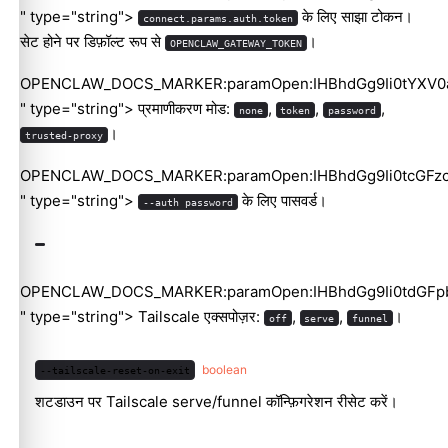
" type="string">
के लिए साझा टोकन।
connect.params.auth.token
सेट होने पर डिफ़ॉल्ट रूप से
।
OPENCLAW_GATEWAY_TOKEN
OPENCLAW_DOCS_MARKER:paramOpen:IHBhdGg9Ii0tYXV
" type="string"> प्रमाणीकरण मोड:
,
,
,
none
token
password
।
trusted-proxy
OPENCLAW_DOCS_MARKER:paramOpen:IHBhdGg9Ii0tcGF
" type="string">
के लिए पासवर्ड।
--auth password
OPENCLAW_DOCS_MARKER:paramOpen:IHBhdGg9Ii0tdGFpb
" type="string"> Tailscale एक्सपोज़र:
,
,
।
off
serve
funnel
boolean
--tailscale-reset-on-exit
शटडाउन पर Tailscale serve/funnel कॉन्फ़िगरेशन रीसेट करें।