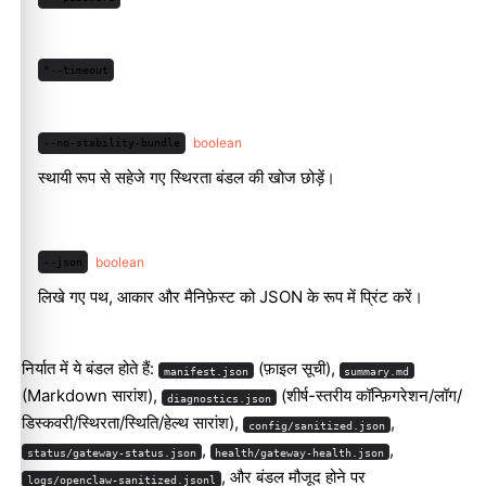
"--timeout
boolean
--no-stability-bundle
स्थायी रूप से सहेजे गए स्थिरता बंडल की खोज छोड़ें।
boolean
--json
लिखे गए पथ, आकार और मैनिफ़ेस्ट को JSON के रूप में प्रिंट करें।
निर्यात में ये बंडल होते हैं:
(फ़ाइल सूची),
manifest.json
summary.md
(Markdown सारांश),
(शीर्ष-स्तरीय कॉन्फ़िगरेशन/लॉग/
diagnostics.json
डिस्कवरी/स्थिरता/स्थिति/हेल्थ सारांश),
,
config/sanitized.json
,
,
status/gateway-status.json
health/gateway-health.json
, और बंडल मौजूद होने पर
logs/openclaw-sanitized.jsonl