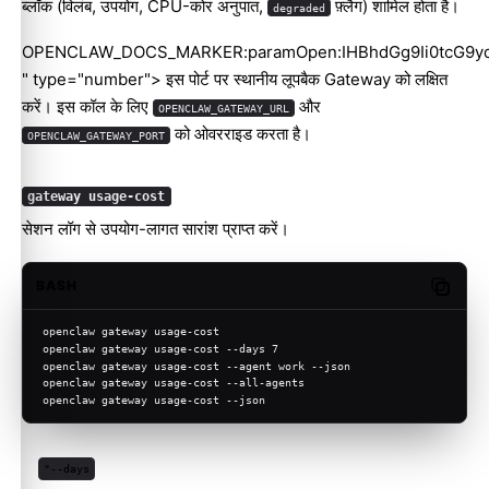
ब्लॉक (विलंब, उपयोग, CPU-कोर अनुपात,
फ़्लैग) शामिल होता है।
degraded
OPENCLAW_DOCS_MARKER:paramOpen:IHBhdGg9Ii0tcG9y
" type="number"> इस पोर्ट पर स्थानीय लूपबैक Gateway को लक्षित
करें। इस कॉल के लिए
और
OPENCLAW_GATEWAY_URL
को ओवरराइड करता है।
OPENCLAW_GATEWAY_PORT
gateway usage-cost
सेशन लॉग से उपयोग-लागत सारांश प्राप्त करें।
BASH
Copy c
openclaw gateway usage-cost
openclaw gateway usage-cost --days 7
openclaw gateway usage-cost --agent work --json
openclaw gateway usage-cost --all-agents
openclaw gateway usage-cost --json
"--days