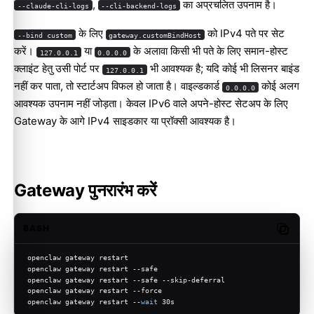
,
का अप्रचलित उपनाम है।
--claude-cli-logs
--cli-backend-logs
के लिए
को IPv4 पते पर सेट
--bind custom
gateway.customBindHost
करें।
या
के अलावा किसी भी पते के लिए समान-होस्ट
127.0.0.1
0.0.0.0
क्लाइंट हेतु उसी पोर्ट पर
भी आवश्यक है; यदि कोई भी लिसनर बाइंड
127.0.0.1
नहीं कर पाता, तो स्टार्टअप विफल हो जाता है। वाइल्डकार्ड
कोई अलग
0.0.0.0
आवश्यक उपनाम नहीं जोड़ता। केवल IPv6 वाले अपने-होस्ट सेटअप के लिए
Gateway के आगे IPv4 साइडकार या प्रॉक्सी आवश्यक है।
Gateway पुनरारंभ करें
BASH
Copy c
openclaw gateway restart
openclaw gateway restart --safe
openclaw gateway restart --safe --skip-deferral
openclaw gateway restart --force
openclaw gateway restart --
wait
 30s