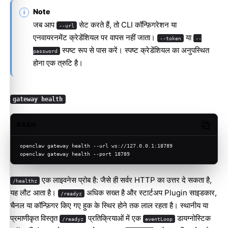
Note
जब आप
सेट करते हैं, तो CLI कॉन्फ़िगरेशन या
--url
एनवायरनमेंट क्रेडेंशियल पर वापस नहीं जाता।
या
--token
--
स्पष्ट रूप से पास करें। स्पष्ट क्रेडेंशियल का अनुपस्थित
password
होना एक त्रुटि है।
gateway health
BASH
Copy c
openclaw gateway health --url ws://127.0.0.1:18789
openclaw gateway health --port 18789
एक लाइवनेस प्रोब है: जैसे ही सर्वर HTTP का उत्तर दे सकता है,
/healthz
यह लौट आता है।
अधिक सख्त है और स्टार्टअप Plugin साइडकार,
/readyz
चैनल या कॉन्फ़िगर किए गए हुक के स्थिर होने तक लाल रहता है। स्थानीय या
प्रमाणीकृत विस्तृत
प्रतिक्रियाओं में एक
डायग्नोस्टिक
/readyz
eventLoop