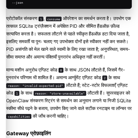
--json
प्रोटोकॉल संस्करण
,
ऑपरेशन का समर्थन करता है। उपभोग एक
1
consume
तत्काल SQLite ट्रांज़ैक्शन में अपेक्षित PID और सीमित हैंडऑफ़ फ़ील्ड
सत्यापित करता है। सफलता लौटाने से पहले स्वीकृत हैंडऑफ़ हटा दिया जाता है,
इसलिए समवर्ती या पुनः चलाए गए उपभोक्ता दोनों इसे स्वीकार नहीं कर सकते।
PID असंगति को मेल खाने वाले स्वामी के लिए रखा जाता है; अनुपस्थित, समय-
सीमा समाप्त और अमान्य पंक्तियाँ पुनरारंभ अधिकृत नहीं करतीं।
मान्य मशीन अनुरोध एग्ज़िट कोड
के साथ JSON लौटाते हैं, जिसमें गैर-
0
पुनरारंभ परिणाम भी शामिल हैं। अमान्य आर्ग्युमेंट एग्ज़िट कोड
के साथ
2
लौटाते हैं; स्टेट-स्टोर विफलताएँ एग्ज़िट
reason: "invalid-expected-pid"
कोड
के साथ
लौटाती हैं। सुपरवाइज़र को
1
reason: "store-unavailable"
OpenClaw संस्करण स्ट्रिंग से समर्थन का अनुमान लगाने या निजी SQLite
स्कीमा सीधे पढ़ने के बजाय, उपयोग किए जाने वाले सटीक रनटाइम या लॉन्चर पर
की जाँच करनी चाहिए।
capabilities
Gateway प्रोफ़ाइलिंग