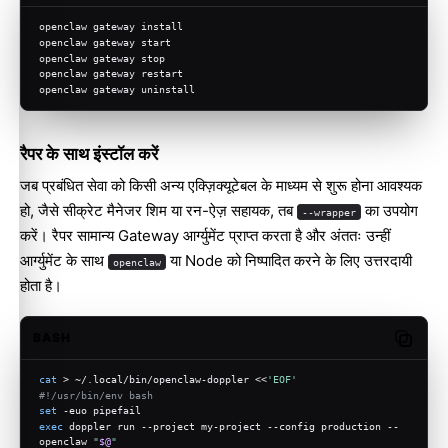
openclaw gateway install
openclaw gateway start
openclaw gateway stop
openclaw gateway restart
openclaw gateway uninstall
रैपर के साथ इंस्टॉल करें
जब प्रबंधित सेवा को किसी अन्य एक्ज़िक्यूटेबल के माध्यम से शुरू होना आवश्यक
हो, जैसे सीक्रेट मैनेजर शिम या रन-ऐज़ सहायक, तब
का उपयोग
--wrapper
करें। रैपर सामान्य Gateway आर्ग्युमेंट प्राप्त करता है और अंततः उन्हीं
आर्ग्युमेंट के साथ
या Node को निष्पादित करने के लिए उत्तरदायी
openclaw
होता है।
BASH
Copy c
cat
 > ~/.local/bin/openclaw-doppler <<
'EOF'
#!/usr/bin/env bash
set
 -euo pipefail
exec
 doppler run --project my-project --config production -- 
openclaw 
"
$@
"