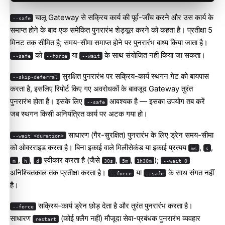
चालू Gateway से सक्रिय कार्य की पूर्व-जाँच करने और उस कार्य के
--safe
समाप्त होने के बाद एक समेकित पुनरारंभ शेड्यूल करने को कहता है। प्रतीक्षा 5
मिनट तक सीमित है; समय-सीमा समाप्त होने पर पुनरारंभ बाध्य किया जाता है।
को
या
के साथ संयोजित नहीं किया जा सकता।
--safe
--force
--wait
सुरक्षित पुनरारंभ पर सक्रिय-कार्य स्थगन गेट को बायपास
--skip-deferral
करता है, इसलिए रिपोर्ट किए गए अवरोधकों के बावजूद Gateway तुरंत
पुनरारंभ होता है। इसके लिए
आवश्यक है — इसका उपयोग तब करें
--safe
जब स्थगन किसी अनियंत्रित कार्य पर अटक गया हो।
साधारण (गैर-सुरक्षित) पुनरारंभ के लिए ड्रेन समय-सीमा
--wait <duration>
को ओवरराइड करता है। बिना इकाई वाले मिलीसेकंड या इकाई प्रत्यय
,
,
ms
s
,
,
स्वीकार करता है (जैसे
,
,
);
m
h
d
30s
5m
1h30m
--wait 0
अनिश्चितकाल तक प्रतीक्षा करता है।
या
के साथ संगत नहीं
--force
--safe
है।
सक्रिय-कार्य ड्रेन छोड़ देता है और तुरंत पुनरारंभ करता है।
--force
साधारण
(कोई फ़्लैग नहीं) मौजूदा सेवा-प्रबंधक पुनरारंभ व्यवहार
restart