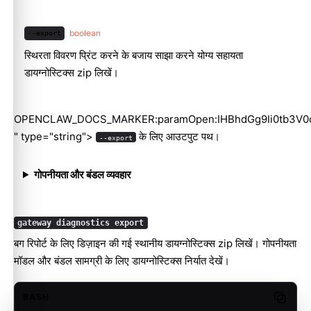
boolean
--export
स्थिरता विवरण प्रिंट करने के बजाय साझा करने योग्य सहायता
डायग्नोस्टिक्स zip लिखें।
OPENCLAW_DOCS_MARKER:paramOpen:IHBhdGg9Ii0tb3V0
" type="string">
के लिए आउटपुट पथ।
--export
गोपनीयता और बंडल व्यवहार
gateway diagnostics export
बग रिपोर्ट के लिए डिज़ाइन की गई स्थानीय डायग्नोस्टिक्स zip लिखें। गोपनीयता
मॉडल और बंडल सामग्री के लिए
डायग्नोस्टिक्स निर्यात
देखें।
BASH
Copy c