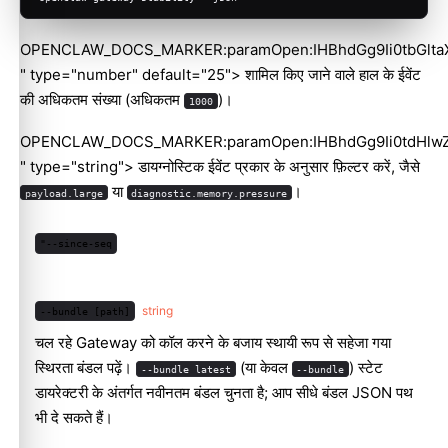
OPENCLAW_DOCS_MARKER:paramOpen:IHBhdGg9Ii0tbGlt
" type="number" default="25"> शामिल किए जाने वाले हाल के ईवेंट
की अधिकतम संख्या (अधिकतम
)।
1000
OPENCLAW_DOCS_MARKER:paramOpen:IHBhdGg9Ii0tdHlw
" type="string"> डायग्नोस्टिक ईवेंट प्रकार के अनुसार फ़िल्टर करें, जैसे
या
।
payload.large
diagnostic.memory.pressure
"--since-seq
string
--bundle [path]
चल रहे Gateway को कॉल करने के बजाय स्थायी रूप से सहेजा गया
स्थिरता बंडल पढ़ें।
(या केवल
) स्टेट
--bundle latest
--bundle
डायरेक्टरी के अंतर्गत नवीनतम बंडल चुनता है; आप सीधे बंडल JSON पथ
भी दे सकते हैं।