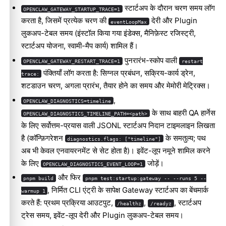
स्टार्टअप के दौरान चरण समय लॉग
OPENCLAW_GATEWAY_STARTUP_TRACE=1
करता है, जिसमें प्रत्येक चरण की
देरी और Plugin
eventLoopMax
लुकअप-टेबल समय (इंस्टॉल किया गया इंडेक्स, मैनिफ़ेस्ट रजिस्ट्री,
स्टार्टअप योजना, स्वामी-मैप कार्य) शामिल हैं।
पुनरारंभ-स्कोप वाली
OPENCLAW_GATEWAY_RESTART_TRACE=1
restart
पंक्तियाँ लॉग करता है: सिग्नल प्रबंधन, सक्रिय-कार्य ड्रेन,
trace:
शटडाउन चरण, अगला प्रारंभ, तैयार होने का समय और मेमोरी मेट्रिक्स।
,
OPENCLAW_DIAGNOSTICS=timeline
के साथ बाहरी QA हार्नेस
OPENCLAW_DIAGNOSTICS_TIMELINE_PATH=<path>
के लिए सर्वोत्तम-प्रयास वाली JSONL स्टार्टअप निदान टाइमलाइन लिखता
है (कॉन्फ़िगरेशन
के समतुल्य; पथ
diagnostics.flags: ["timeline"]
अब भी केवल एनवायरनमेंट से सेट होता है)। इवेंट-लूप नमूने शामिल करने
के लिए
जोड़ें।
OPENCLAW_DIAGNOSTICS_EVENT_LOOP=1
और फिर
pnpm build
pnpm test:startup:gateway -- --runs 5 --
, निर्मित CLI एंट्री के सापेक्ष Gateway स्टार्टअप का बेंचमार्क
warmup 1
करते हैं: प्रथम प्रक्रिया आउटपुट,
,
, स्टार्टअप
/healthz
/readyz
ट्रेस समय, इवेंट-लूप देरी और Plugin लुकअप-टेबल समय।