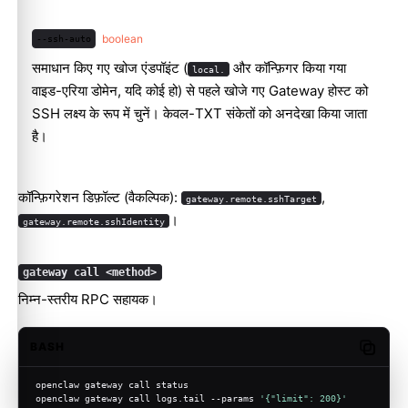
boolean
--ssh-auto
समाधान किए गए खोज एंडपॉइंट (
और कॉन्फ़िगर किया गया
local.
वाइड-एरिया डोमेन, यदि कोई हो) से पहले खोजे गए Gateway होस्ट को
SSH लक्ष्य के रूप में चुनें। केवल-TXT संकेतों को अनदेखा किया जाता
है।
कॉन्फ़िगरेशन डिफ़ॉल्ट (वैकल्पिक):
,
gateway.remote.sshTarget
।
gateway.remote.sshIdentity
gateway call <method>
निम्न-स्तरीय RPC सहायक।
BASH
Copy c
openclaw gateway call status
openclaw gateway call logs.tail --params 
'{"limit": 200}'