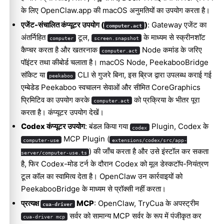
के लिए OpenClaw.app की macOS अनुमतियों का उपयोग करता है।
एजेंट-संचालित कंप्यूटर उपयोग (
)
: Gateway एजेंट का
computer.act
अंतर्निहित
टूल,
के माध्यम से स्क्रीनशॉट
computer
screen.snapshot
कैप्चर करता है और खतरनाक
Node कमांड के जरिए
computer.act
पॉइंटर तथा कीबोर्ड चलाता है। macOS Node, PeekabooBridge
सॉकेट या
CLI से गुजरे बिना, इस ब्रिज द्वारा उपलब्ध कराई गई
peekaboo
एम्बेडेड Peekaboo स्वचालन सेवाओं और सीमित CoreGraphics
प्रिमिटिव का उपयोग करके
को प्रक्रिया के भीतर पूरा
computer.act
करता है।
कंप्यूटर उपयोग
देखें।
Codex कंप्यूटर उपयोग
: बंडल किया गया
Plugin, Codex के
codex
MCP Plugin (
computer-use
extensions/codex/src/app-
) की जाँच करता है और उसे इंस्टॉल कर सकता
server/computer-use.ts
है, फिर Codex-मोड टर्न के दौरान Codex को मूल डेस्कटॉप-नियंत्रण
टूल कॉल का स्वामित्व देता है। OpenClaw उन कार्रवाइयों को
PeekabooBridge के माध्यम से प्रॉक्सी नहीं करता।
प्रत्यक्ष
MCP
: OpenClaw, TryCua के अपस्ट्रीम
cua-driver
सर्वर को सामान्य MCP सर्वर के रूप में पंजीकृत कर
cua-driver mcp