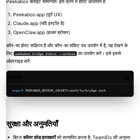
Peekaboo क्लाइंट सामान्यतः इस क्रम में होस्ट आज़माते हैं:
Peekaboo.app (पूर्ण UX)
Claude.app (यदि इंस्टॉल है)
OpenClaw.app (हल्का ब्रोकर)
कौन-सा होस्ट सक्रिय है और कौन-सा सॉकेट पथ उपयोग में है, यह देखने के
लिए
का उपयोग करें। इसे इससे
peekaboo bridge status --verbose
ओवरराइड करें:
BASH
Copy c
export
 PEEKABOO_BRIDGE_SOCKET=/path/to/bridge.sock
सुरक्षा और अनुमतियाँ
ब्रिज
कॉलर कोड हस्ताक्षरों
को सत्यापित करता है; TeamIDs की अनुमत