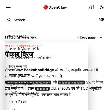
🇮🇳
OpenClaw
K
Search...
On this page
Copy page
Platforms
/
पीकाबू ब्रिज
MACOS COMPANION APP
यह क्या है (और क्या नहीं है)
पीकाबू ब्रिज
अन्य डेस्कटॉप-नियंत्रण मार्गों से संबंध
ब्रिज सक्षम करें
OpenClaw
PeekabooBridge
को स्थानीय, अनुमति-जागरूक UI
क्लाइंट खोज क्रम
स्वचालन ब्रोकर के रूप में होस्ट कर सकता है
(
, जो
Swift पैकेज
PeekabooBridgeHostCoordinator
steipete/Peekaboo
सुरक्षा और अनुमतियाँ
द्वारा समर्थित है)। इससे
CLI, macOS ऐप की TCC अनुमतियों
peekaboo
स्नैपशॉट व्यवहार (स्वचालन)
का पुनः उपयोग करते हुए UI स्वचालन चला सकता है।
समस्या निवारण