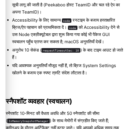
सूची लागू की जाती है (Peekaboo होस्ट TeamID और चल रहे ऐप का
अपना TeamID)।
Accessibility के लिए सामान्य
रनटाइम के बजाय हस्ताक्षरित
node
ब्रिज/ऐप पहचान को प्राथमिकता दें।
को Accessibility देने से
node
उस Node एक्ज़ीक्यूटेबल द्वारा शुरू किया गया कोई भी पैकेज GUI
स्वचालन पहुँच प्राप्त कर सकता है;
macOS अनुमतियाँ
देखें।
अनुरोध 10 सेकंड (
) के बाद टाइम आउट हो जाते
requestTimeoutSec: 10
हैं।
यदि आवश्यक अनुमतियाँ मौजूद नहीं हैं, तो ब्रिज System Settings
खोलने के बजाय एक स्पष्ट त्रुटि संदेश लौटाता है।
स्नैपशॉट व्यवहार (स्वचालन)
स्नैपशॉट 10-मिनट की वैधता अवधि और 50 स्नैपशॉट की सीमा
(
) के साथ मेमोरी में संग्रहीत किए जाते हैं;
InMemorySnapshotManager
क्लीनअप के दौरान आर्टिफ़ैक्ट नहीं हटाए जाते। यदि आपको अधिक समय तक