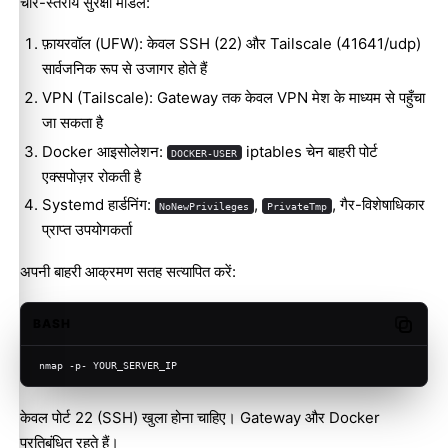
चार-स्तरीय सुरक्षा मॉडल:
फ़ायरवॉल (UFW): केवल SSH (22) और Tailscale (41641/udp)
सार्वजनिक रूप से उजागर होते हैं
VPN (Tailscale): Gateway तक केवल VPN मेश के माध्यम से पहुँचा
जा सकता है
Docker आइसोलेशन:
iptables चेन बाहरी पोर्ट
DOCKER-USER
एक्सपोज़र रोकती है
Systemd हार्डनिंग:
,
, गैर-विशेषाधिकार
NoNewPrivileges
PrivateTmp
प्राप्त उपयोगकर्ता
अपनी बाहरी आक्रमण सतह सत्यापित करें:
BASH
Copy c
nmap -p- YOUR_SERVER_IP
केवल पोर्ट 22 (SSH) खुला होना चाहिए। Gateway और Docker
प्रतिबंधित रहते हैं।