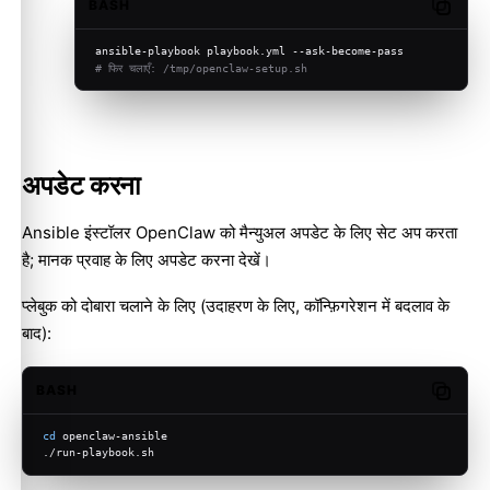
BASH
Copy c
ansible-playbook playbook.yml --ask-become-pass
# फिर चलाएँ: /tmp/openclaw-setup.sh
अपडेट करना
Ansible इंस्टॉलर OpenClaw को मैन्युअल अपडेट के लिए सेट अप करता
है; मानक प्रवाह के लिए
अपडेट करना
देखें।
प्लेबुक को दोबारा चलाने के लिए (उदाहरण के लिए, कॉन्फ़िगरेशन में बदलाव के
बाद):
BASH
Copy c
cd
 openclaw-ansible
./run-playbook.sh