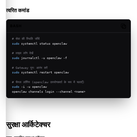
त्वरित कमांड
BASH
Copy c
# सेवा की स्थिति जाँचें
sudo
 systemctl status openclaw
# लाइव लॉग देखें
sudo
 journalctl -u openclaw -f
# Gateway पुनः आरंभ करें
sudo
 systemctl restart openclaw
# चैनल लॉगिन (openclaw उपयोगकर्ता के रूप में चलाएँ)
sudo
 -i -u openclaw
openclaw channels login --channel <name>
सुरक्षा आर्किटेक्चर