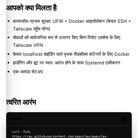
आपको क्या मिलता है
फ़ायरवॉल-प्रथम सुरक्षा: UFW + Docker आइसोलेशन (केवल SSH +
Tailscale पहुँच योग्य)
सेवाओं को सार्वजनिक रूप से उजागर किए बिना रिमोट एक्सेस के लिए
Tailscale VPN
केवल localhost बाइंडिंग वाले पृथक सैंडबॉक्स कंटेनरों के लिए Docker
हार्डनिंग और बूट पर स्वतः आरंभ होने के साथ Systemd एकीकरण
एक-कमांड सेटअप
त्वरित आरंभ
BASH
Copy c
curl -fsSL 
https://raw.githubusercontent.com/openclaw/openclaw-