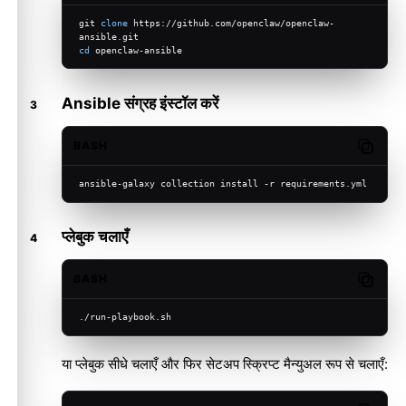
git 
clone
 https://github.com/openclaw/openclaw-
ansible.git
cd
 openclaw-ansible
Ansible संग्रह इंस्टॉल करें
BASH
Copy c
ansible-galaxy collection install -r requirements.yml
प्लेबुक चलाएँ
BASH
Copy c
./run-playbook.sh
या प्लेबुक सीधे चलाएँ और फिर सेटअप स्क्रिप्ट मैन्युअल रूप से चलाएँ: