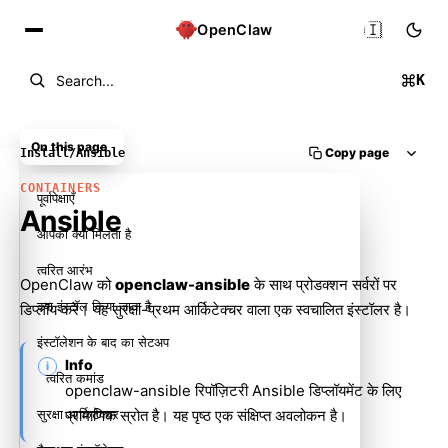
🇮🇳
OpenClaw
K
Search...
On this page
Copy page
Install
/
Ansible
CONTAINERS
पूर्वापेक्षाएँ
Ansible
आपको क्या मिलता है
त्वरित आरंभ
OpenClaw को
openclaw-ansible
के साथ प्रोडक्शन सर्वरों पर
क्या इंस्टॉल किया जाता है
डिप्लॉय करें। यह सुरक्षा-प्रथम आर्किटेक्चर वाला एक स्वचालित इंस्टॉलर है।
इंस्टॉलेशन के बाद का सेटअप
Info
त्वरित कमांड
openclaw-ansible
रिपॉज़िटरी Ansible डिप्लॉयमेंट के लिए
सुरक्षा आर्किटेक्चर
प्रामाणिक स्रोत है। यह पृष्ठ एक संक्षिप्त अवलोकन है।