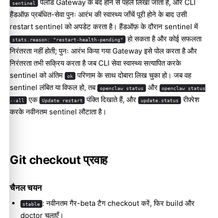
पेलोड Gateway के बंद होने से पहले लिखा जाता है, और CLI
sentinel
हैंडऑफ़ प्रबंधित-सेवा पुनः आरंभ की स्वास्थ्य जाँचें पूरी होने के बाद उसी
restart sentinel को अपडेट करता है। हैंडऑफ़ के दौरान sentinel में
हो सकता है और कोई सफलता
stats.reason: "restart-health-pending"
निरंतरता नहीं होती; पुनः आरंभ किया गया Gateway इसे पोल करता है और
निरंतरता तभी सक्रिय करता है जब CLI सेवा स्वास्थ्य सत्यापित करके
sentinel को अंतिम
परिणाम के साथ दोबारा लिख चुका हो। जब वह
ok
sentinel लंबित या विफल हो, तब
और
openclaw status
openclaw status
एक
पंक्ति दिखाते हैं, और
रीफ़्रेश
--all
Update restart
update.status
करके नवीनतम sentinel लौटाता है।
Git checkout प्रवाह
चैनल चयन
: नवीनतम गैर-beta टैग checkout करें, फिर build और
stable
doctor चलाएँ।