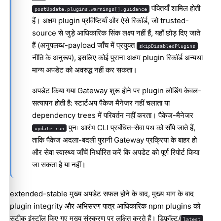
पंक्तियाँ शामिल होती
postUpdate.plugins.warnings[].guidance
हैं। अक्षम plugin प्रविष्टियाँ और ऐसे रिकॉर्ड, जो trusted-
source से जुड़े आधिकारिक सिंक लक्ष्य नहीं हैं, यहाँ छोड़ दिए जाते
हैं (अनुपलब्ध-payload जाँच में प्रयुक्त
skipDisabledPlugins
नीति के अनुरूप), इसलिए कोई पुराना अक्षम plugin रिकॉर्ड अन्यथा
मान्य अपडेट को अवरुद्ध नहीं कर सकता।
अपडेट किया गया Gateway शुरू होने पर plugin लोडिंग केवल-
सत्यापन होती है: स्टार्टअप पैकेज मैनेजर नहीं चलाता या
dependency trees में परिवर्तन नहीं करता। पैकेज-मैनेजर
पुनः आरंभ CLI प्रबंधित-सेवा पथ को सौंपे जाते हैं,
update.run
ताकि पैकेज अदला-बदली पुरानी Gateway प्रक्रिया के बाहर हो
और सेवा स्वास्थ्य जाँचें निर्धारित करें कि अपडेट को पूर्ण रिपोर्ट किया
जा सकता है या नहीं।
extended-stable मुख्य अपडेट सफल होने के बाद, मुख्य भाग के बाद
plugin integrity और अभिसरण पात्र आधिकारिक npm plugins को
सटीक इंस्टॉल किए गए मुख्य संस्करण पर लक्षित करते हैं। डिफ़ॉल्ट/
latest