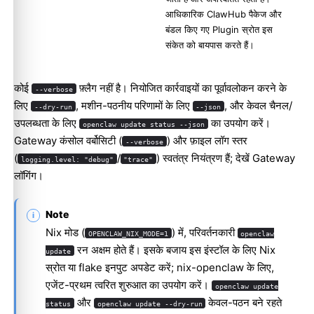
आधिकारिक ClawHub पैकेज और
बंडल किए गए Plugin स्रोत इस
संकेत को बायपास करते हैं।
कोई
फ़्लैग नहीं है। नियोजित कार्रवाइयों का पूर्वावलोकन करने के
--verbose
लिए
, मशीन-पठनीय परिणामों के लिए
, और केवल चैनल/
--dry-run
--json
उपलब्धता के लिए
का उपयोग करें।
openclaw update status --json
Gateway कंसोल वर्बोसिटी (
) और फ़ाइल लॉग स्तर
--verbose
(
/
) स्वतंत्र नियंत्रण हैं; देखें
Gateway
logging.level: "debug"
"trace"
लॉगिंग
।
Note
Nix मोड (
) में, परिवर्तनकारी
OPENCLAW_NIX_MODE=1
openclaw
रन अक्षम होते हैं। इसके बजाय इस इंस्टॉल के लिए Nix
update
स्रोत या flake इनपुट अपडेट करें; nix-openclaw के लिए,
एजेंट-प्रथम
त्वरित शुरुआत
का उपयोग करें।
openclaw update
और
केवल-पठन बने रहते
status
openclaw update --dry-run