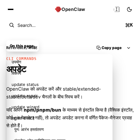
🇮🇳
OpenClaw
K
Search...
On this page
Copy page
Reference
/
अपडेट
CLI COMMANDS
उपयोग
अपडेट
विकल्प
update status
OpenClaw को अपडेट करें और stable/extended-
update repair
stable/beta/dev चैनलों के बीच स्विच करें।
update wizard
यदि आपने
npm/pnpm/bun
के माध्यम से इंस्टॉल किया है (वैश्विक इंस्टॉल,
कोई git मेटाडेटा नहीं), तो अपडेट
अपडेट करना
में वर्णित पैकेज-मैनेजर प्रवाह
यह क्या करता है
से होते हैं।
पुनः आरंभ हस्तांतरण