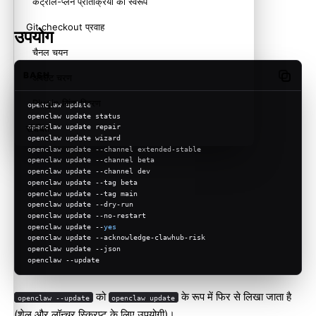
कंट्रोल-प्लेन प्रतिक्रिया का स्वरूप
Git checkout प्रवाह
उपयोग
चैनल चयन
BASH
अपडेट चरण
Copy c
Plugin सिंक विवरण
openclaw update
openclaw update status
openclaw update repair
संबंधित
openclaw update wizard
openclaw update --channel extended-stable
openclaw update --channel beta
openclaw update --channel dev
openclaw update --tag beta
openclaw update --tag main
openclaw update --dry-run
openclaw update --no-restart
openclaw update --
yes
openclaw update --acknowledge-clawhub-risk
openclaw update --json
openclaw --update
को
के रूप में फिर से लिखा जाता है
openclaw --update
openclaw update
(शेल और लॉन्चर स्क्रिप्ट के लिए उपयोगी)।