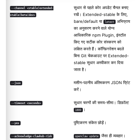
सुधार से पहले कोर अपडेट चैनल बनाए
--channel <stable|extended-
रखें। Extended-stable के लिए,
stable|beta|dev>
bare/default या
अभिप्राय
latest
का अनुसरण करने वाले योग्य
आधिकारिक npm Plugin, इंस्टॉल
किए गए सटीक कोर संस्करण को
लक्षित करते हैं। कॉन्फ़िगरेशन बदले
बिना Git चेकआउट पर Extended-
stable सुधार अस्वीकार कर दिया
जाता है।
मशीन-पठनीय अंतिमकरण JSON प्रिंट
--json
करें।
सुधार चरणों की समय-सीमा। डिफ़ॉल्ट
--timeout <seconds>
।
1800
पुष्टिकरण संकेत छोड़ें।
--yes
जैसा ही व्यवहार।
--acknowledge-clawhub-risk
openclaw update