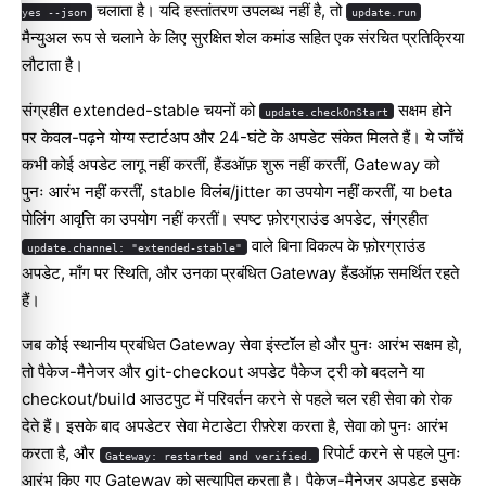
चलाता है। यदि हस्तांतरण उपलब्ध नहीं है, तो
yes --json
update.run
मैन्युअल रूप से चलाने के लिए सुरक्षित शेल कमांड सहित एक संरचित प्रतिक्रिया
लौटाता है।
संग्रहीत extended-stable चयनों को
सक्षम होने
update.checkOnStart
पर केवल-पढ़ने योग्य स्टार्टअप और 24-घंटे के अपडेट संकेत मिलते हैं। ये जाँचें
कभी कोई अपडेट लागू नहीं करतीं, हैंडऑफ़ शुरू नहीं करतीं, Gateway को
पुनः आरंभ नहीं करतीं, stable विलंब/jitter का उपयोग नहीं करतीं, या beta
पोलिंग आवृत्ति का उपयोग नहीं करतीं। स्पष्ट फ़ोरग्राउंड अपडेट, संग्रहीत
वाले बिना विकल्प के फ़ोरग्राउंड
update.channel: "extended-stable"
अपडेट, माँग पर स्थिति, और उनका प्रबंधित Gateway हैंडऑफ़ समर्थित रहते
हैं।
जब कोई स्थानीय प्रबंधित Gateway सेवा इंस्टॉल हो और पुनः आरंभ सक्षम हो,
तो पैकेज-मैनेजर और git-checkout अपडेट पैकेज ट्री को बदलने या
checkout/build आउटपुट में परिवर्तन करने से पहले चल रही सेवा को रोक
देते हैं। इसके बाद अपडेटर सेवा मेटाडेटा रीफ़्रेश करता है, सेवा को पुनः आरंभ
करता है, और
रिपोर्ट करने से पहले पुनः
Gateway: restarted and verified.
आरंभ किए गए Gateway को सत्यापित करता है। पैकेज-मैनेजर अपडेट इसके