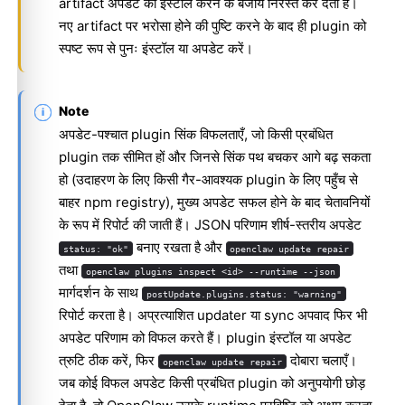
artifact अपडेट को इंस्टॉल करने के बजाय निरस्त कर देता है।
नए artifact पर भरोसा होने की पुष्टि करने के बाद ही plugin को
स्पष्ट रूप से पुनः इंस्टॉल या अपडेट करें।
Note
अपडेट-पश्चात plugin सिंक विफलताएँ, जो किसी प्रबंधित
plugin तक सीमित हों और जिनसे सिंक पथ बचकर आगे बढ़ सकता
हो (उदाहरण के लिए किसी गैर-आवश्यक plugin के लिए पहुँच से
बाहर npm registry), मुख्य अपडेट सफल होने के बाद चेतावनियों
के रूप में रिपोर्ट की जाती हैं। JSON परिणाम शीर्ष-स्तरीय अपडेट
बनाए रखता है और
status: "ok"
openclaw update repair
तथा
openclaw plugins inspect <id> --runtime --json
मार्गदर्शन के साथ
postUpdate.plugins.status: "warning"
रिपोर्ट करता है। अप्रत्याशित updater या sync अपवाद फिर भी
अपडेट परिणाम को विफल करते हैं। plugin इंस्टॉल या अपडेट
त्रुटि ठीक करें, फिर
दोबारा चलाएँ।
openclaw update repair
जब कोई विफल अपडेट किसी प्रबंधित plugin को अनुपयोगी छोड़