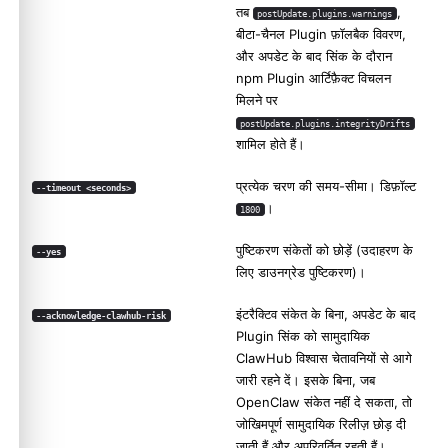
तब
,
postUpdate.plugins.warnings
बीटा-चैनल Plugin फ़ॉलबैक विवरण,
और अपडेट के बाद सिंक के दौरान
npm Plugin आर्टिफ़ैक्ट विचलन
मिलने पर
postUpdate.plugins.integrityDrifts
शामिल होते हैं।
प्रत्येक चरण की समय-सीमा। डिफ़ॉल्ट
--timeout <seconds>
।
1800
पुष्टिकरण संकेतों को छोड़ें (उदाहरण के
--yes
लिए डाउनग्रेड पुष्टिकरण)।
इंटरैक्टिव संकेत के बिना, अपडेट के बाद
--acknowledge-clawhub-risk
Plugin सिंक को सामुदायिक
ClawHub विश्वास चेतावनियों से आगे
जारी रहने दें। इसके बिना, जब
OpenClaw संकेत नहीं दे सकता, तो
जोखिमपूर्ण सामुदायिक रिलीज़ छोड़ दी
जाती हैं और अपरिवर्तित रहती हैं।