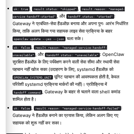
,
,
ok: true
result.status: "skipped"
result.reason: "managed-
, और
:
service-handoff-started"
handoff.status: "started"
Gateway ने प्रबंधित-सेवा हैंडऑफ़ बनाया और अपना पुनः आरंभ निर्धारित
किया, ताकि अलग किया गया सहायक लाइव सेवा प्रक्रिया के बाहर
चला सके।
openclaw update --yes --json
,
ok: false
result.reason: "managed-service-handoff-
, और
: OpenClaw
unavailable"
handoff.status: "unavailable"
सुरक्षित हैंडऑफ़ के लिए पर्यवेक्षण करने वाली सेवा सीमा और स्थायी सेवा
पहचान नहीं खोज सका (उदाहरण के लिए, systemd हैंडऑफ़ को
यूनिट पहचान की आवश्यकता होती है, केवल
OPENCLAW_SYSTEMD_UNIT
परिवेशी systemd प्रक्रिया मार्करों की नहीं)। प्रतिक्रिया में
, Gateway के बाहर से चलाने वाला shell कमांड
handoff.command
शामिल होता है।
,
:
ok: false
result.reason: "managed-service-handoff-failed"
Gateway ने हैंडऑफ़ बनाने का प्रयास किया, लेकिन अलग किए गए
सहायक को शुरू नहीं कर सका।