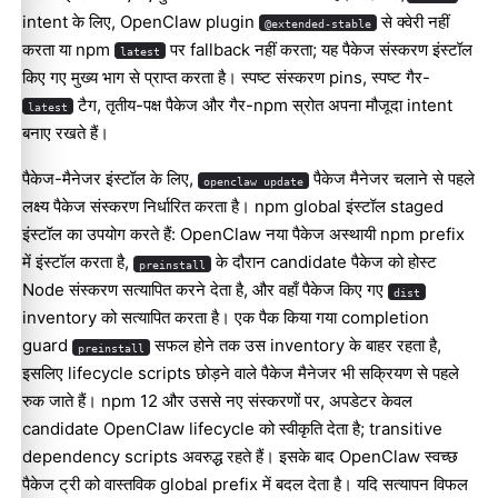
intent के लिए, OpenClaw plugin
से क्वेरी नहीं
@extended-stable
करता या npm
पर fallback नहीं करता; यह पैकेज संस्करण इंस्टॉल
latest
किए गए मुख्य भाग से प्राप्त करता है। स्पष्ट संस्करण pins, स्पष्ट गैर-
टैग, तृतीय-पक्ष पैकेज और गैर-npm स्रोत अपना मौजूदा intent
latest
बनाए रखते हैं।
पैकेज-मैनेजर इंस्टॉल के लिए,
पैकेज मैनेजर चलाने से पहले
openclaw update
लक्ष्य पैकेज संस्करण निर्धारित करता है। npm global इंस्टॉल staged
इंस्टॉल का उपयोग करते हैं: OpenClaw नया पैकेज अस्थायी npm prefix
में इंस्टॉल करता है,
के दौरान candidate पैकेज को होस्ट
preinstall
Node संस्करण सत्यापित करने देता है, और वहाँ पैकेज किए गए
dist
inventory को सत्यापित करता है। एक पैक किया गया completion
guard
सफल होने तक उस inventory के बाहर रहता है,
preinstall
इसलिए lifecycle scripts छोड़ने वाले पैकेज मैनेजर भी सक्रियण से पहले
रुक जाते हैं। npm 12 और उससे नए संस्करणों पर, अपडेटर केवल
candidate OpenClaw lifecycle को स्वीकृति देता है; transitive
dependency scripts अवरुद्ध रहते हैं। इसके बाद OpenClaw स्वच्छ
पैकेज ट्री को वास्तविक global prefix में बदल देता है। यदि सत्यापन विफल