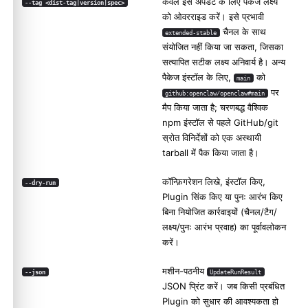
केवल इस अपडेट के लिए पैकेज लक्ष्य
--tag <dist-tag|version|spec>
को ओवरराइड करें। इसे प्रभावी
चैनल के साथ
extended-stable
संयोजित नहीं किया जा सकता, जिसका
सत्यापित सटीक लक्ष्य अनिवार्य है। अन्य
पैकेज इंस्टॉल के लिए,
को
main
पर
github:openclaw/openclaw#main
मैप किया जाता है; चरणबद्ध वैश्विक
npm इंस्टॉल से पहले GitHub/git
स्रोत विनिर्देशों को एक अस्थायी
tarball में पैक किया जाता है।
कॉन्फ़िगरेशन लिखे, इंस्टॉल किए,
--dry-run
Plugin सिंक किए या पुनः आरंभ किए
बिना नियोजित कार्रवाइयों (चैनल/टैग/
लक्ष्य/पुनः आरंभ प्रवाह) का पूर्वावलोकन
करें।
मशीन-पठनीय
--json
UpdateRunResult
JSON प्रिंट करें। जब किसी प्रबंधित
Plugin को सुधार की आवश्यकता हो