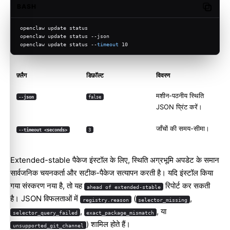
BASH
Copy c
openclaw update status
openclaw update status --json
openclaw update status --
timeout
 10
फ़्लैग
डिफ़ॉल्ट
विवरण
मशीन-पठनीय स्थिति
--json
false
JSON प्रिंट करें।
जाँचों की समय-सीमा।
--timeout <seconds>
3
Extended-stable पैकेज इंस्टॉल के लिए, स्थिति अग्रभूमि अपडेट के समान
सार्वजनिक चयनकर्ता और सटीक-पैकेज सत्यापन करती है। यदि इंस्टॉल किया
गया संस्करण नया है, तो यह
रिपोर्ट कर सकती
ahead of extended-stable
है। JSON विफलताओं में
(
,
registry.reason
selector_missing
,
, या
selector_query_failed
exact_package_mismatch
) शामिल होते हैं।
unsupported_git_channel