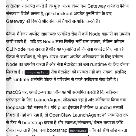
अतिरिक्त सत्यापित करते हैं कि पुनः आरंभ किया गया Gateway अपेक्षित पैकेज
संस्करण रिपोर्ट करता है; git-checkout अपडेट पुनर्निर्माण के बाद
Gateway की स्थिति और सेवा की तैयारी सत्यापित करते हैं।
पैकेज-मैनेजर अपडेट सामान्यतः प्रबंधित सेवा में दर्ज Node बाइनरी का उपयोग
जारी रखते हैं। यदि वह Node लक्ष्य रिलीज़ नहीं चला सकता, लेकिन वर्तमान
CLI Node चला सकता है और यह प्रमाणित हो कि सेवा अपडेट किए जा रहे
पैकेज से संबंधित है, तो पुनः आरंभ-सक्षम अपडेट अंतिमकरण के लिए वर्तमान
Node का उपयोग करता है और सेवा मेटाडेटा को उस runtime के लिए दोबारा
लिखता है।
सेवा मेटाडेटा की मरम्मत नहीं कर सकता, इसलिए
--no-restart
वही runtime असंगति पैकेज में परिवर्तन से पहले प्रक्रिया रोक देती है।
macOS पर, अपडेट-पश्चात जाँच यह भी सत्यापित करती है कि सक्रिय
प्रोफ़ाइल के लिए LaunchAgent लोड/चल रहा है और कॉन्फ़िगर किया गया
loopback पोर्ट स्वस्थ है। यदि plist इंस्टॉल है लेकिन launchd उसकी
निगरानी नहीं कर रहा है, तो OpenClaw LaunchAgent को स्वचालित रूप
से फिर से bootstrap करता है और स्वास्थ्य/संस्करण/ चैनल तत्परता जाँचें
दोबारा चलाता है (एक नया bootstrap
जॉब को सीधे लोड करता
RunAtLoad