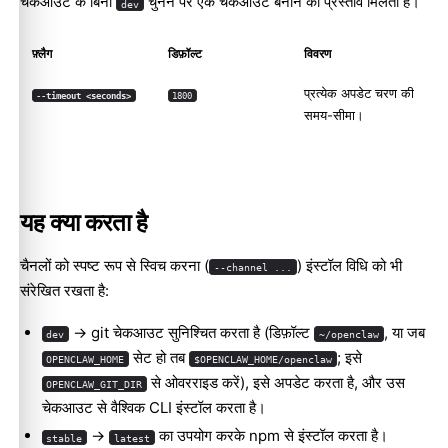
चेकआउट के बिना
चुनने पर एक चेकआउट बनाने का प्रस्ताव मिलता है।
dev
फ़्लैग
डिफ़ॉल्ट
विवरण
प्रत्येक अपडेट चरण की
--timeout <seconds>
1800
समय-सीमा।
यह क्या करता है
चैनलों को स्पष्ट रूप से स्विच करना (
) इंस्टॉल विधि को भी
--channel ...
संरेखित रखता है:
-> git चेकआउट सुनिश्चित करता है (डिफ़ॉल्ट
, या जब
dev
~/openclaw
सेट हो तब
; इसे
OPENCLAW_HOME
$OPENCLAW_HOME/openclaw
से ओवरराइड करें), इसे अपडेट करता है, और उस
OPENCLAW_GIT_DIR
चेकआउट से वैश्विक CLI इंस्टॉल करता है।
->
का उपयोग करके npm से इंस्टॉल करता है।
stable
latest