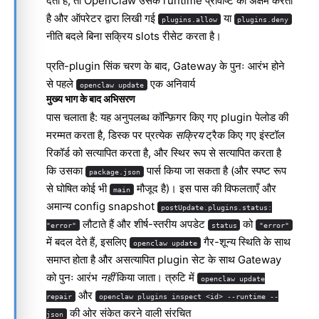
देता है, तो OpenClaw उसके runtime प्रविष्टि को अक्षम करता
है और ऑपरेटर द्वारा लिखी गई
या
plugins.allow
plugins.deny
नीति बदले बिना सक्रिय slots रीसेट करता है।
प्रति-plugin सिंक चरण के बाद, Gateway के पुनः आरंभ होने
से पहले
एक अनिवार्य
openclaw update
मुख्य भाग के बाद अभिसरण
पास चलाता है: यह अनुपलब्ध कॉन्फ़िगर किए गए plugin पेलोड की
मरम्मत करता है, डिस्क पर प्रत्येक
सक्रिय
ट्रैक किए गए इंस्टॉल
रिकॉर्ड को सत्यापित करता है, और स्थिर रूप से सत्यापित करता है
कि उसका
पार्स किया जा सकता है (और स्पष्ट रूप
package.json
से घोषित कोई भी
मौजूद है)। इस पास की विफलताएँ और
main
अमान्य config snapshot
postUpdate.plugins.status:
लौटाते हैं और शीर्ष-स्तरीय अपडेट
को
"error"
status
"error"
में बदल देते हैं, इसलिए
गैर-शून्य स्थिति के साथ
openclaw update
समाप्त होता है और असत्यापित plugin सेट के साथ Gateway
को पुनः आरंभ
नहीं
किया जाता। त्रुटि में
openclaw update
और
repair
openclaw plugins inspect <id> --runtime --
की ओर संकेत करने वाली संरचित
json