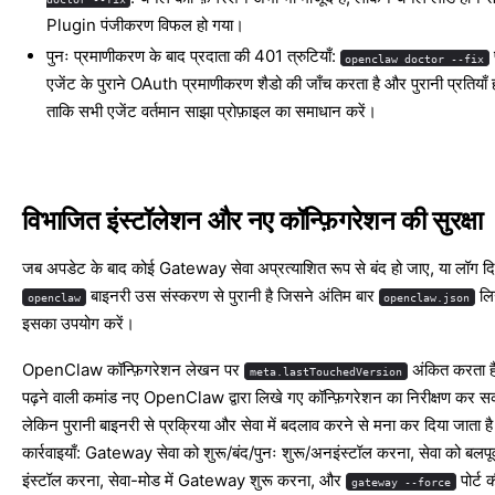
Plugin पंजीकरण विफल हो गया।
पुनः प्रमाणीकरण के बाद प्रदाता की 401 त्रुटियाँ:
openclaw doctor --fix
एजेंट के पुराने OAuth प्रमाणीकरण शैडो की जाँच करता है और पुरानी प्रतियाँ हट
ताकि सभी एजेंट वर्तमान साझा प्रोफ़ाइल का समाधान करें।
विभाजित इंस्टॉलेशन और नए कॉन्फ़िगरेशन की सुरक्षा
जब अपडेट के बाद कोई Gateway सेवा अप्रत्याशित रूप से बंद हो जाए, या लॉग द
बाइनरी उस संस्करण से पुरानी है जिसने अंतिम बार
लि
openclaw
openclaw.json
इसका उपयोग करें।
OpenClaw कॉन्फ़िगरेशन लेखन पर
अंकित करता ह
meta.lastTouchedVersion
पढ़ने वाली कमांड नए OpenClaw द्वारा लिखे गए कॉन्फ़िगरेशन का निरीक्षण कर सकत
लेकिन पुरानी बाइनरी से प्रक्रिया और सेवा में बदलाव करने से मना कर दिया जाता है
कार्रवाइयाँ: Gateway सेवा को शुरू/बंद/पुनः शुरू/अनइंस्टॉल करना, सेवा को बलपूर
इंस्टॉल करना, सेवा-मोड में Gateway शुरू करना, और
पोर्ट 
gateway --force