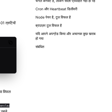
चैनल कनेक्ट है, लेकिन संदेश प्रवाहित नहीं हो रहे
Cron और Heartbeat डिलीवरी
Node पेयर है, टूल विफल है
1 त्रुटियों
ब्राउज़र टूल विफल है
यदि आपने अपग्रेड किया और अचानक कुछ खराब
हो गया
Copy code
संबंधित
 या विफल
penclaw
े पहले