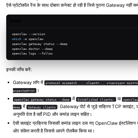
ऐसे प्रोटोकॉल रेंज के साथ दोबारा कनेक्ट हो रही है जिसे पुराना Gateway नही
BASH
openclaw --version
which
 -a openclaw
openclaw gateway status --deep
openclaw doctor --deep
openclaw logs --follow
इनकी जाँच करें:
Gateway लॉग में
protocol mismatch ... client=... v<version> min=<
।
expected=<n>
में
या
openclaw gateway status --deep
Established clients:
opencla
में
: Gateway पोर्ट से जुड़े सक्रिय TCP क्लाइंट, 
deep
Gateway clients
अनुमति देता है वहाँ PID और कमांड लाइन सहित।
ऐसी क्लाइंट प्रक्रिया जिसकी कमांड लाइन उस नए OpenClaw इंस्टॉलेशन य
ओर संकेत करती है जिससे आपने रोलबैक किया था।