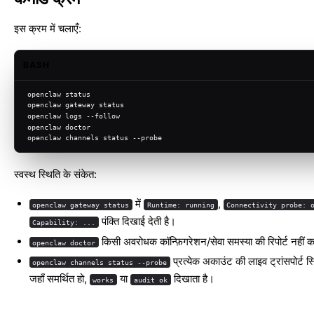
इस क्रम में चलाएँ:
BASH
openclaw status
openclaw gateway status
openclaw logs --follow
openclaw doctor
openclaw channels status --probe
स्वस्थ स्थिति के संकेत:
में
,
openclaw gateway status
Runtime: running
Connectivity probe: 
पंक्ति दिखाई देती है।
Capability: ...
किसी अवरोधक कॉन्फ़िगरेशन/सेवा समस्या की रिपोर्ट नहीं
openclaw doctor
प्रत्येक अकाउंट की लाइव ट्रांसपोर्ट स
openclaw channels status --probe
जहाँ समर्थित हो,
या
दिखाता है।
works
audit ok