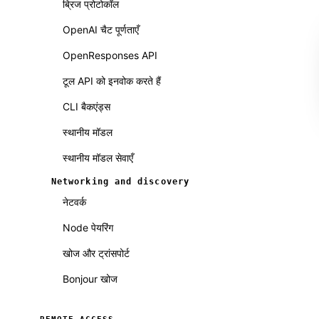
ब्रिज प्रोटोकॉल
OpenAI चैट पूर्णताएँ
OpenResponses API
टूल API को इनवोक करते हैं
CLI बैकएंड्स
स्थानीय मॉडल
स्थानीय मॉडल सेवाएँ
Networking and discovery
नेटवर्क
Node पेयरिंग
खोज और ट्रांसपोर्ट
Bonjour खोज