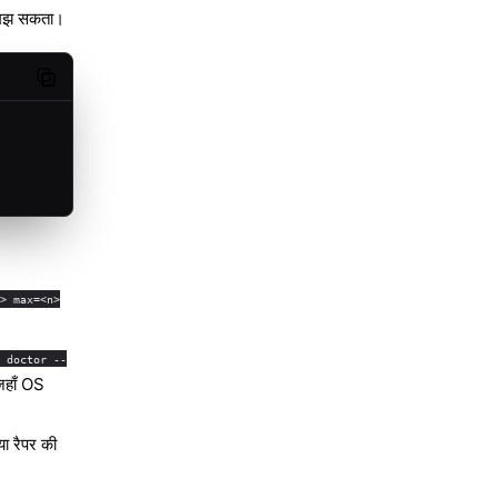
ं समझ सकता।
Copy code
n> max=<n>
w doctor --
जहाँ OS
ा रैपर की