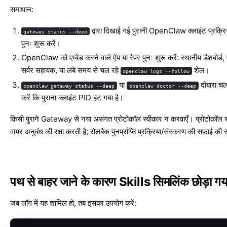
समाधान:
द्वारा दिखाई गई पुरानी OpenClaw क्लाइंट प्रक्रिय
gateway status --deep
पुनः शुरू करें।
OpenClaw को एम्बेड करने वाले ऐप या रैपर पुनः शुरू करें: स्थानीय डैशबोर्ड
सर्वर सहायक, या लंबे समय से चल रहे
शेल।
openclaw logs --follow
या
दोबारा चला
openclaw gateway status --deep
openclaw doctor --deep
करें कि पुराना क्लाइंट PID हट गया है।
किसी पुराने Gateway से नया असंगत प्रोटोकॉल स्वीकार न करवाएँ। प्रोटोकॉल संस
वायर अनुबंध की रक्षा करती है; रोलबैक पुनर्प्राप्ति प्रक्रिया/संस्करण की सफ़ाई की 
पथ से बाहर जाने के कारण Skills सिमलिंक छोड़ा गय
जब लॉग में यह शामिल हो, तब इसका उपयोग करें: