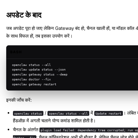
अपडेट के बाद
जब अपडेट पूरा हो जाए लेकिन Gateway बंद हो, चैनल खाली हों, या मॉडल कॉल 40
के साथ विफल हों, तब इसका उपयोग करें।
BASH
openclaw status --all
openclaw update status --json
openclaw gateway status --deep
openclaw doctor --fix
openclaw gateway restart
इनकी जाँच करें:
/
में
। लंबित
openclaw status
openclaw status --all
Update restart
हैंडऑफ़ में अगली चलाने योग्य कमांड शामिल होती है।
चैनल के अंतर्गत
plugin load failed: dependency tree corrupted; run o
: चैनल कॉन्फ़िगरेशन अभी भी मौजूद है, लेकिन चैनल लोड होने स
doctor --fix