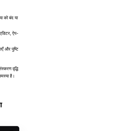
ा को बंद या
, एडिटर, ऐप-
एँ और पुष्टि
्करण वृद्धि
समस्या है।
ा