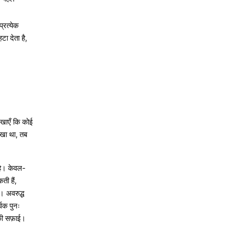
प्रत्येक
ा देता है,
िखाएँ कि कोई
खा था, तब
ै। केवल-
ी हैं,
। अवरुद्ध
्वक पुनः
की सफ़ाई।