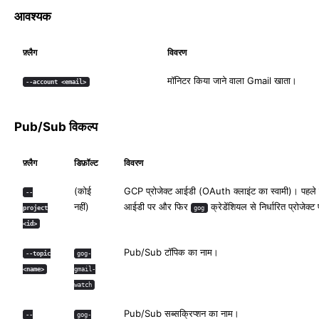
आवश्यक
फ़्लैग
विवरण
मॉनिटर किया जाने वाला Gmail खाता।
--account <email>
Pub/Sub विकल्प
फ़्लैग
डिफ़ॉल्ट
विवरण
(कोई
GCP प्रोजेक्ट आईडी (OAuth क्लाइंट का स्वामी)। पहले 
--
नहीं)
आईडी पर और फिर
क्रेडेंशियल से निर्धारित प्रोजेक
project
gog
<id>
Pub/Sub टॉपिक का नाम।
--topic
gog-
<name>
gmail-
watch
Pub/Sub सब्सक्रिप्शन का नाम।
--
gog-