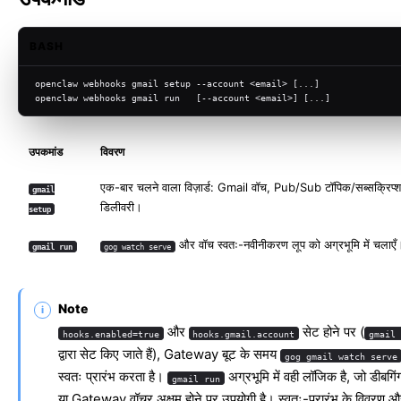
BASH
openclaw webhooks gmail setup --account <email> [...]
openclaw webhooks gmail run   [--account <email>] [...]
उपकमांड
विवरण
एक-बार चलने वाला विज़ार्ड: Gmail वॉच, Pub/Sub टॉपिक/सब्सक्र
gmail
डिलीवरी।
setup
और वॉच स्वतः-नवीनीकरण लूप को अग्रभूमि में चलाएँ
gmail run
gog watch serve
Note
और
सेट होने पर (
hooks.enabled=true
hooks.gmail.account
gmail 
द्वारा सेट किए जाते हैं), Gateway बूट के समय
gog gmail watch serve
स्वतः प्रारंभ करता है।
अग्रभूमि में वही लॉजिक है, जो डीबगिं
gmail run
या Gateway वॉचर अक्षम होने पर उपयोगी है। स्वतः-प्रारंभ के विवरण 