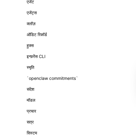
एजेंट
एजेंट्स
क्लॉज़
ऑडिट रिकॉर्ड
हुक्स
इन्फ़रेंस CLI
स्मृति
`openclaw commitments`
संदेश
मॉडल
प्रचार
सत्र
सिस्टम