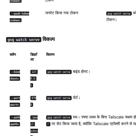
टोकन
<token>
जनरेट किया गया टोकन
को
--push-token
gog watch serve
टोकन।
<token>
विकल्प
gog watch serve
फ़्लैग
डिफ़ॉ
विवरण
ल्ट
बाइंड होस्ट।
--bind
127.
gog watch serve
<host>
0.0.
1
पोर्ट।
--port
878
gog watch serve
<port>
8
पथ। स्पष्ट लक्ष्य के बिना Tailscale सक्षम हो
--path
/gma
gog watch serve
पर सेट किया जाता है, क्योंकि Tailscale प्रॉक्सी करने से प
<path>
il-
/
pubsu