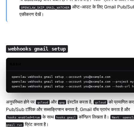
ऑप्ट-आउट के लिए
Gmail Pub/Su
OPENCLAW_SKIP_GMAIL_WATCHER
एकीकरण
देखें।
webhooks gmail setup
BASH
openclaw webhooks gmail setup --account you@example.com
openclaw webhooks gmail setup --account you@example.com --project my
openclaw webhooks gmail setup --account you@example.com --hook-url h
अनुपस्थित होने पर
और
इंस्टॉल करता है,
को प्रमाणित करत
gcloud
gog
gcloud
Pub/Sub टॉपिक और सब्सक्रिप्शन बनाता है, Gmail वॉच प्रारंभ करता है और
के साथ
कॉन्फ़िग लिखता है।
hooks.enabled=true
hooks.gmail
Next: opencl
प्रिंट करता है।
gmail run