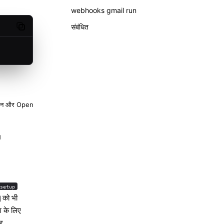
webhooks gmail run
संबंधित
Copy code
िप्शन और OpenClaw हुक
।
setup
को भी
ग के लिए
और