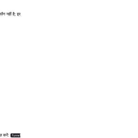
्लैग नहीं है; इसके बजाय
ज़ करें:
,
,
funnel
serve