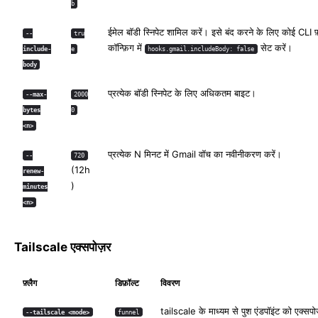
b
ईमेल बॉडी स्निपेट शामिल करें। इसे बंद करने के लिए कोई CLI फ़
--
tru
कॉन्फ़िग में
सेट करें।
include-
e
hooks.gmail.includeBody: false
body
प्रत्येक बॉडी स्निपेट के लिए अधिकतम बाइट।
--max-
2000
bytes
0
<n>
प्रत्येक N मिनट में Gmail वॉच का नवीनीकरण करें।
--
720
(12h
renew-
)
minutes
<n>
Tailscale एक्सपोज़र
फ़्लैग
डिफ़ॉल्ट
विवरण
tailscale के माध्यम से पुश एंडपॉइंट को एक्सपो
--tailscale <mode>
funnel