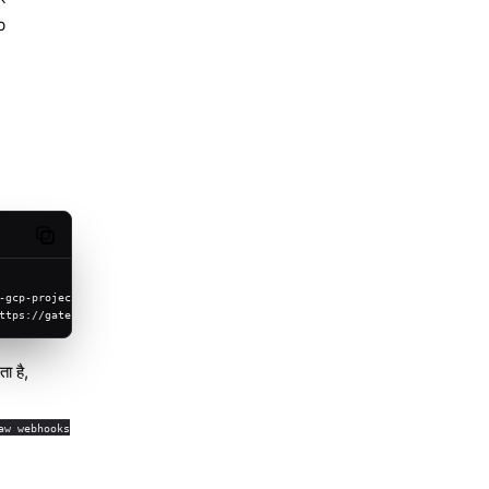
b
Copy code
-gcp-project --json
ttps://gateway.example.com/hooks/gmail
ा है,
aw webhooks