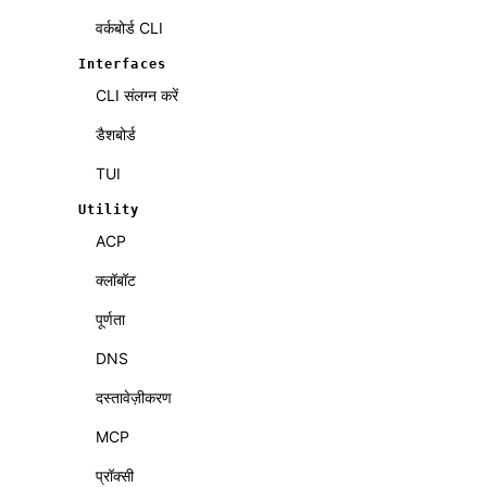
वर्कबोर्ड CLI
Interfaces
CLI संलग्न करें
डैशबोर्ड
TUI
Utility
ACP
क्लॉबॉट
पूर्णता
DNS
दस्तावेज़ीकरण
MCP
प्रॉक्सी