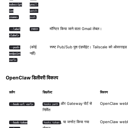
subscript
gmail-
ion
watch-
<name>
push
मॉनिटर किया जाने वाला Gmail लेबल।
--label
INBOX
<label>
(कोई
स्पष्ट Pub/Sub पुश एंडपॉइंट। Tailscale को ओवरराइड
--push-
नहीं)
endpoint
<url>
OpenClaw डिलीवरी विकल्प
फ़्लैग
डिफ़ॉल्ट
विवरण
और Gateway पोर्ट से
OpenClaw web
--hook-url <url>
hooks.path
निर्मित
, या जनरेट किया गया
OpenClaw web
--hook-token
hooks.token