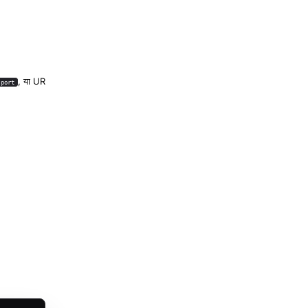
, या URL)।
:port