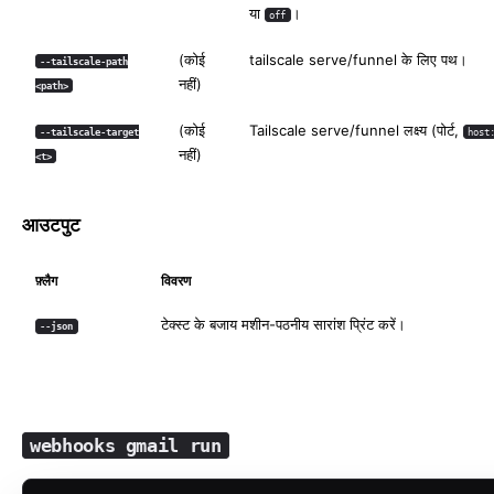
या
।
off
(कोई
tailscale serve/funnel के लिए पथ।
--tailscale-path
नहीं)
<path>
(कोई
Tailscale serve/funnel लक्ष्य (पोर्ट,
--tailscale-target
host
नहीं)
<t>
आउटपुट
फ़्लैग
विवरण
टेक्स्ट के बजाय मशीन-पठनीय सारांश प्रिंट करें।
--json
webhooks gmail run