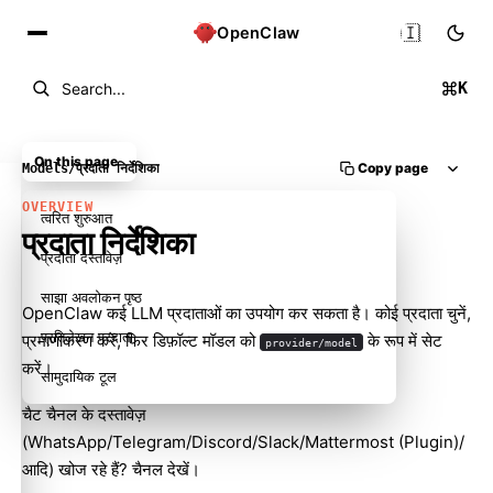
🇮🇳
OpenClaw
K
Search...
On this page
Copy page
Models
/
प्रदाता निर्देशिका
OVERVIEW
त्वरित शुरुआत
प्रदाता निर्देशिका
प्रदाता दस्तावेज़
साझा अवलोकन पृष्ठ
OpenClaw कई LLM प्रदाताओं का उपयोग कर सकता है। कोई प्रदाता चुनें,
प्रतिलेखन प्रदाता
प्रमाणीकरण करें, फिर डिफ़ॉल्ट मॉडल को
के रूप में सेट
provider/model
करें।
सामुदायिक टूल
चैट चैनल के दस्तावेज़
(WhatsApp/Telegram/Discord/Slack/Mattermost (Plugin)/
आदि) खोज रहे हैं?
चैनल
देखें।