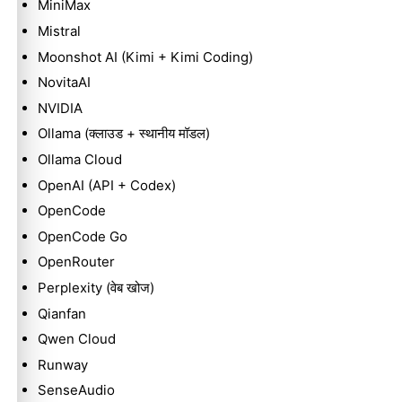
MiniMax
Mistral
Moonshot AI (Kimi + Kimi Coding)
NovitaAI
NVIDIA
Ollama (क्लाउड + स्थानीय मॉडल)
Ollama Cloud
OpenAI (API + Codex)
OpenCode
OpenCode Go
OpenRouter
Perplexity (वेब खोज)
Qianfan
Qwen Cloud
Runway
SenseAudio