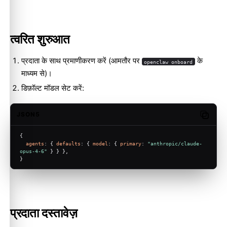
त्वरित शुरुआत
प्रदाता के साथ प्रमाणीकरण करें (आमतौर पर
के
openclaw onboard
माध्यम से)।
डिफ़ॉल्ट मॉडल सेट करें:
JSON5
Copy c
{
agents
: { 
defaults
: { 
model
: { 
primary
: 
"anthropic/claude-
opus-4-6"
 } } },
}
प्रदाता दस्तावेज़