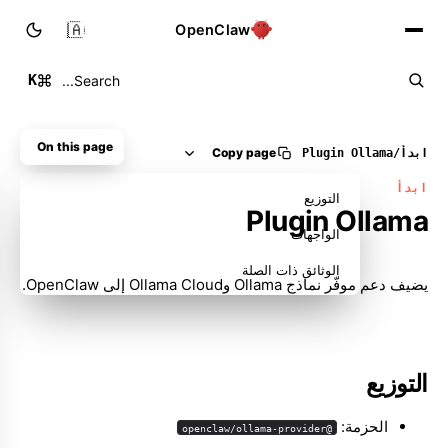
🇸🇦
OpenClaw
K
Search...
On this page
Copy page
ابدأ
/
Plugin Ollama
ابدأ
التوزيع
Plugin Ollama
الواجهات
الوثائق ذات الصلة
يضيف دعم موفّر نماذج Ollama وOllama Cloud إلى OpenClaw.
التوزيع
الحزمة:
@openclaw/ollama-provider