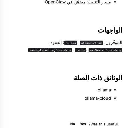
مسار التثبيت: مضمّن في OpenClaw
الواجهات
Molty
الموفّرون:
،
؛ العقود:
ollama
ollama-cloud
،
،
memoryEmbeddingProviders
tools
webSearchProviders
الوثائق ذات الصلة
ollama
ollama-cloud
No
Yes
Was this useful?