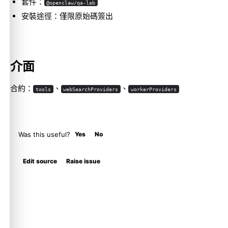
套件：
@openclaw/qa-lab
安裝途徑：僅限原始碼簽出
介面
合約：
、
、
tools
webSearchProviders
workerProviders
Was this useful?
Yes
No
Edit source
Raise issue