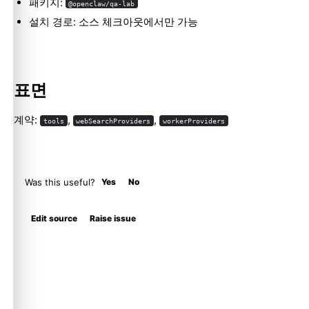
패키지:
@openclaw/qa-lab
설치 경로: 소스 체크아웃에서만 가능
표면
계약:
,
,
tools
webSearchProviders
workerProviders
Was this useful?
Yes
No
Edit source
Raise issue